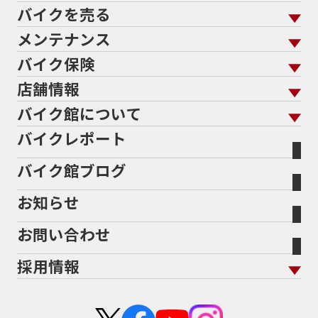
バイクを売る
バイクを買う トップ
支払総額から探す
メンテナンス
バイクを売る トップ
ローン返却中の売却
バイクを探す
走行距離から探す
バイク保険
メンテナンス トップ
KeePer
バイク館買取の強み
よくあるご質問
メーカーから探す
中古車から探す
店舗情報
バイク保険 トップ
バイク点検
プロテクションフィルム
バイクを高く売るコツ
バイク買取強化車両
バイク館について
色から探す
国内新車から探す
施工
店舗情報 トップ
自賠責保険
バイク車検
バイクレポート
バイク買取の流れ
オンライン査定フォーム
バイク館について トップ
スタイルから探す
輸入新車から探す
北海道
静岡
整備予約フォーム
任意保険
Bikeep
バイク館ブログ
全国展開の強み
バイク館が選ばれる理由
排気量から探す
オリジナル延長保証
宮城
愛知
バイク保険無料見積り（現在未加入の方）
お知らせ
メーカー別買取相場・
事例一覧
会社概要
地域から探す
立ちごけ補償
バイク保険無料見積り（他社でご加入の方）
福島
三重
ヤマハ
トライアンフ
お問い合わせ
盗難保険
沿革
茨城
滋賀
ホンダ
アプリリア
採用情報
二輪公正取引協議会加盟店
栃木
京都
スズキ
KTM
新卒採用
群馬
大阪
カワサキ
モトグッツイ