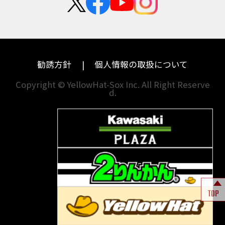
中途採用・アルバイト
埼玉
兵庫
ハーレーダビッドソン
MVアグスタ
千葉
奈良
ドゥカティ
他海外ﾒｰｶｰ
東京
和歌山
BMW
勧誘方針
個人情報の取扱について
神奈川
香川
Copyright © YellowHat-Sox Inc. All Right Reserve
d.
新潟
愛媛
石川
福岡
山梨
長崎
岐阜
熊本
TOP