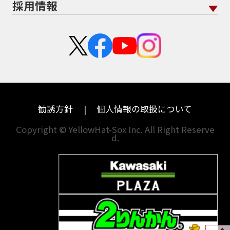
採用情報
二輪公正取引協議会加盟店
栃木
京都
スズキ
KTM
新卒採用
群馬
大阪
カワサキ
モトグッツイ
中途採用・アルバイト
埼玉
兵庫
ハーレーダビッドソン
MVアグスタ
千葉
奈良
ドゥカティ
他海外ﾒｰｶｰ
東京
和歌山
BMW
勧誘方針
個人情報の取扱について
神奈川
香川
Copyright © YellowHat-Sox Inc. All Right Reserve
d.
新潟
愛媛
石川
福岡
山梨
長崎
岐阜
熊本