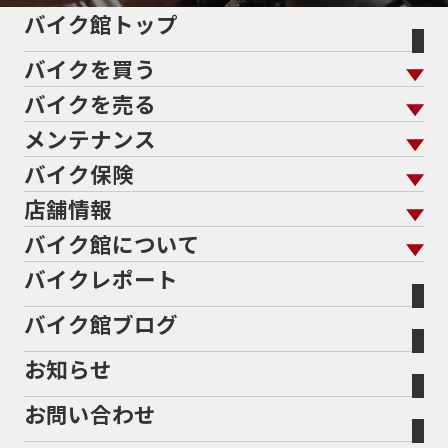
バイク館トップ
バイクを買う
バイクを売る
バイクを買う トップ
支払総額から探す
メンテナンス
バイクを売る トップ
ローン返却中の売却
バイクを探す
走行距離から探す
バイク保険
メンテナンス トップ
KeePer
バイク館買取の強み
よくあるご質問
メーカーから探す
中古車から探す
店舗情報
バイク保険 トップ
バイク点検
プロテクションフィルム
バイクを高く売るコツ
バイク買取強化車両
バイク館について
色から探す
国内新車から探す
施工
店舗情報 トップ
自賠責保険
バイク車検
バイクレポート
バイク買取の流れ
オンライン査定フォーム
バイク館について トップ
スタイルから探す
輸入新車から探す
北海道
静岡
整備予約フォーム
任意保険
Bikeep
バイク館ブログ
全国展開の強み
バイク館が選ばれる理由
排気量から探す
オリジナル延長保証
宮城
愛知
バイク保険無料見積り（現在未加入の方）
お知らせ
メーカー別買取相場・
事例一覧
会社概要
地域から探す
立ちごけ補償
バイク保険無料見積り（他社でご加入の方）
福島
三重
ヤマハ
トライアンフ
お問い合わせ
盗難保険
沿革
茨城
滋賀
ホンダ
アプリリア