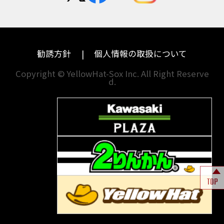
ハーレーダビッドソン
MVアグスタ
千葉
奈良
ドゥカティ
他海外ﾒｰｶｰ
東京
和歌山
BMW
勧誘方針
個人情報の取扱について
神奈川
香川
Copyright © YellowHat-Sox Inc. All Right Reserve
d.
新潟
愛媛
石川
福岡
山梨
長崎
岐阜
熊本
TOP