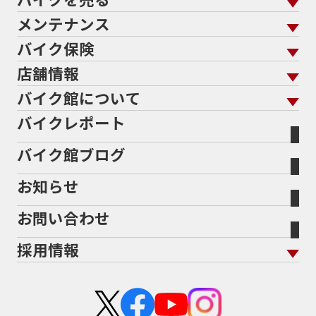
バイクを買う トップ
支払総額から探す
メンテナンス
バイクを売る トップ
ローン返却中の売却
バイクを探す
走行距離から探す
バイク保険
メンテナンス トップ
KeePer
バイク館買取の強み
よくあるご質問
メーカーから探す
中古車から探す
店舗情報
バイク保険 トップ
バイク点検
プロテクションフィルム
バイクを高く売るコツ
バイク買取強化車両
バイク館について
色から探す
国内新車から探す
施工
店舗情報 トップ
自賠責保険
バイク車検
バイクレポート
バイク買取の流れ
オンライン査定フォーム
バイク館について トップ
スタイルから探す
輸入新車から探す
北海道
静岡
整備予約フォーム
任意保険
Bikeep
バイク館ブログ
全国展開の強み
バイク館が選ばれる理由
排気量から探す
オリジナル延長保証
宮城
愛知
バイク保険無料見積り（現在未加入の方）
お知らせ
メーカー別買取相場・
事例一覧
会社概要
地域から探す
立ちごけ補償
バイク保険無料見積り（他社でご加入の方）
福島
三重
ヤマハ
トライアンフ
お問い合わせ
盗難保険
沿革
茨城
滋賀
ホンダ
アプリリア
採用情報
二輪公正取引協議会加盟店
栃木
京都
スズキ
KTM
新卒採用
群馬
大阪
カワサキ
モトグッツイ
中途採用・アルバイト
埼玉
兵庫