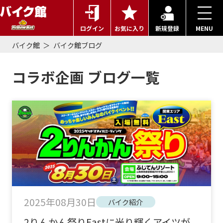
ログイン
お気に入り
新規登録
MENU
バイク館
バイク館ブログ
コラボ企画 ブログ一覧
2025年08月30日
バイク紹介
2りんかん祭りEastに光り輝くアイツが