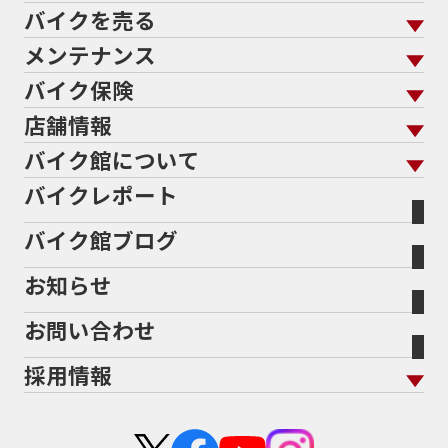
バイクを売る
バイクを買う トップ
支払総額から探す
メンテナンス
バイクを売る トップ
ローン返却中の売却
バイクを探す
走行距離から探す
バイク保険
メンテナンス トップ
KeePer
バイク館買取の強み
よくあるご質問
メーカーから探す
中古車から探す
店舗情報
バイク保険 トップ
バイク点検
プロテクションフィルム
バイクを高く売るコツ
バイク買取強化車両
バイク館について
色から探す
国内新車から探す
施工
店舗情報 トップ
自賠責保険
バイク車検
バイクレポート
バイク買取の流れ
オンライン査定フォーム
バイク館について トップ
スタイルから探す
輸入新車から探す
北海道
静岡
整備予約フォーム
任意保険
Bikeep
バイク館ブログ
全国展開の強み
バイク館が選ばれる理由
排気量から探す
オリジナル延長保証
宮城
愛知
バイク保険無料見積り（現在未加入の方）
お知らせ
メーカー別買取相場・
事例一覧
会社概要
地域から探す
立ちごけ補償
バイク保険無料見積り（他社でご加入の方）
福島
三重
ヤマハ
トライアンフ
お問い合わせ
盗難保険
沿革
茨城
滋賀
ホンダ
アプリリア
採用情報
二輪公正取引協議会加盟店
栃木
京都
スズキ
KTM
新卒採用
群馬
大阪
カワサキ
モトグッツイ