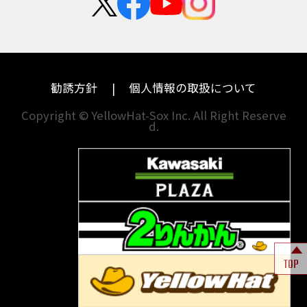
中途採用・アルバイト
埼玉
兵庫
ハーレーダビッドソン
MVアグスタ
千葉
奈良
ドゥカティ
他海外ﾒｰｶｰ
東京
和歌山
BMW
勧誘方針
個人情報の取扱について
神奈川
香川
Copyright © YellowHat-Sox Inc. All Right Reserve
d.
新潟
愛媛
石川
福岡
山梨
長崎
岐阜
熊本
TOP