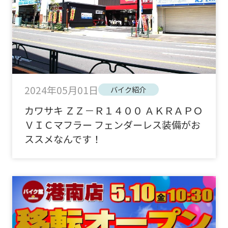
2024年05月01日
バイク紹介
カワサキ ＺＺ－Ｒ１４００ ＡＫＲＡＰＯ
ＶＩＣマフラー フェンダーレス装備がお
ススメなんです！