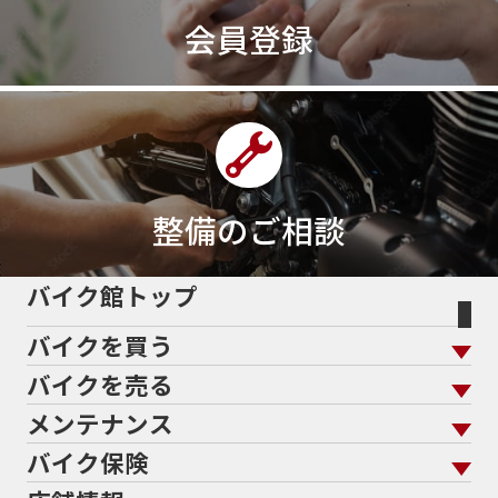
会員登録
整備のご相談
バイク館トップ
バイクを買う
バイクを売る
バイクを買う トップ
支払総額から探す
メンテナンス
バイクを売る トップ
ローン返却中の売却
バイクを探す
走行距離から探す
バイク保険
メンテナンス トップ
KeePer
バイク館買取の強み
よくあるご質問
メーカーから探す
中古車から探す