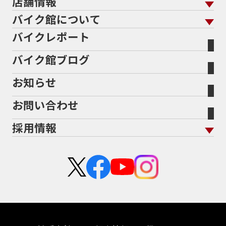
店舗情報
バイク保険 トップ
バイク点検
プロテクションフィルム
バイクを高く売るコツ
バイク買取強化車両
バイク館について
色から探す
国内新車から探す
施工
店舗情報 トップ
自賠責保険
バイク車検
バイクレポート
バイク買取の流れ
オンライン査定フォーム
バイク館について トップ
スタイルから探す
輸入新車から探す
北海道
静岡
整備予約フォーム
任意保険
Bikeep
バイク館ブログ
全国展開の強み
バイク館が選ばれる理由
排気量から探す
オリジナル延長保証
宮城
愛知
バイク保険無料見積り（現在未加入の方）
お知らせ
メーカー別買取相場・
事例一覧
会社概要
地域から探す
立ちごけ補償
バイク保険無料見積り（他社でご加入の方）
福島
三重
ヤマハ
トライアンフ
お問い合わせ
盗難保険
沿革
茨城
滋賀
ホンダ
アプリリア
採用情報
二輪公正取引協議会加盟店
栃木
京都
スズキ
KTM
新卒採用
群馬
大阪
カワサキ
モトグッツイ
中途採用・アルバイト
埼玉
兵庫
ハーレーダビッドソン
MVアグスタ
千葉
奈良
ドゥカティ
他海外ﾒｰｶｰ
東京
和歌山