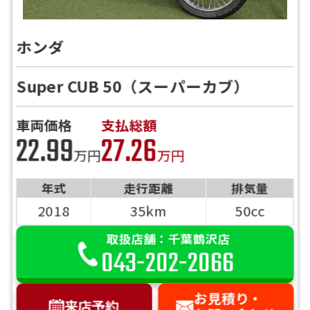
ホンダ
Super CUB 50（スーパーカブ）
車両価格
支払総額
22.99
27.26
万円
万円
年式
走行距離
排気量
2018
35km
50cc
取扱店舗：千葉鶴沢店
043-202-2066
お見積り・
来店予約