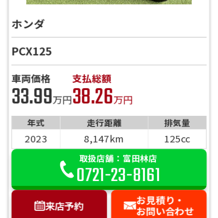
ご依頼を頂けましたら、諸費用内訳や、
前へ
次へ
お客様のご希望に沿ったお見積もりを作
ホンダ
成することも可能です！
是非、「お問い合わせ・来店予約」ボタ
PCX125
ンよりお気軽にご依頼ください。
車両価格
支払総額
33.99
38.26
万円
万円
年式
走行距離
排気量
2023
8,147km
125cc
取扱店舗：富田林店
0721-23-8161
お見積り・
来店予約
お問い合わせ