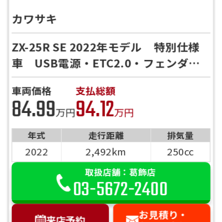
カワサキ
ZX-25R SE 2022年モデル 特別仕様
車 USB電源・ETC2.0・フェンダー
レス
車両価格
支払総額
84.99
94.12
万円
万円
年式
走行距離
排気量
2022
2,492km
250cc
取扱店舗：葛飾店
03-5672-2400
お見積り・
来店予約