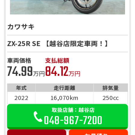
カワサキ
ZX-25R SE 【越谷店限定車両！】
車両価格
支払総額
74.99
84.12
万円
万円
年式
走行距離
排気量
2022
16,070km
250cc
取扱店舗：越谷店
048-967-7200