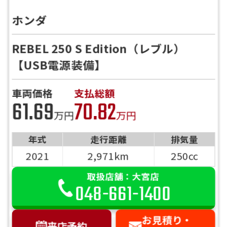
ホンダ
REBEL 250 S Edition（レブル）
【USB電源装備】
車両価格
支払総額
61.69
70.82
万円
万円
年式
走行距離
排気量
2021
2,971km
250cc
取扱店舗：大宮店
048-661-1400
お見積り・
来店予約