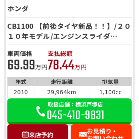
ホンダ
CB1100 【前後タイヤ新品！！】/２０
１０年モデル/エンジンスライダ
ー/ETC車載器/キー２本/
車両価格
支払総額
69.99
78.44
万円
万円
年式
走行距離
排気量
2010
29,964km
1,100cc
取扱店舗：横浜戸塚店
045-410-9831
お見積り・
来店予約
お問い合わせ