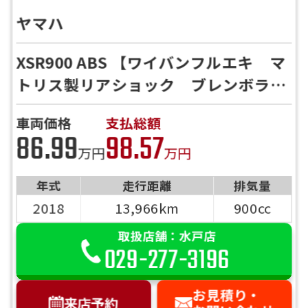
ヤマハ
XSR900 ABS 【ワイバンフルエキ マ
トリス製リアショック ブレンボラジ
アルマウントブレーキマスタ パフォ
車両価格
支払総額
ーマンスダンパー ETC フェンダレ
86.99
98.57
ス バックステップ K＆H製シング
万円
万円
ルシート セパハン仕様】
年式
走行距離
排気量
2018
13,966km
900cc
取扱店舗：水戸店
029-277-3196
お見積り・
来店予約