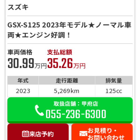
スズキ
GSX-S125 2023年モデル★ノーマル車
両★エンジン好調！
車両価格
支払総額
30.99
35.26
万円
万円
年式
走行距離
排気量
2023
5,269km
125cc
取扱店舗：甲府店
055-236-6300
お見積り・
来店予約
お問い合わせ