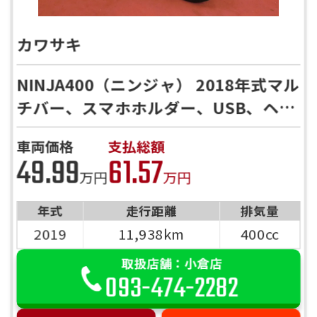
カワサキ
NINJA400（ニンジャ） 2018年式マル
チバー、スマホホルダー、USB、ヘル
メットロック、フェンダーレスキット
車両価格
支払総額
装備！！
49.99
61.57
万円
万円
年式
走行距離
排気量
2019
11,938km
400cc
取扱店舗：小倉店
093-474-2282