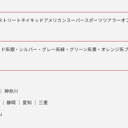
問い合わせ・来店予約」ボタンよりご依頼を頂けましたら、諸
、お客様のご希望に沿ったお見積もりを作成することも可能で
前へ
次へ
、「お問い合わせ・来店予約」ボタンよりお気軽にご依頼くだ
ストリート
ネイキッド
アメリカン
スーパースポーツ
ツアラー
オ
ッド系
銀・シルバー・グレー系
緑・グリーン系
黄・オレンジ系
｜
神奈川
｜
静岡
｜
愛知
｜
三重
山