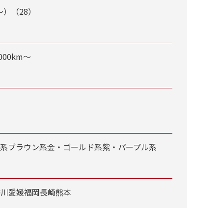
～）（28）
,000km～
ジ系
ブラウン系
金・ゴールド系
紫・パープル系
香川
愛媛
福岡
長崎
熊本