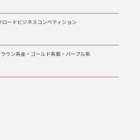
費用内
す！
さい。
フロード
ビジネス
コンペティション
ブラウン系
金・ゴールド系
紫・パープル系