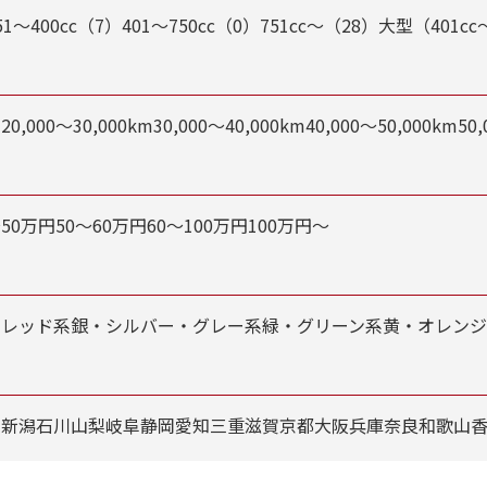
51～400cc（7）
401～750cc（0）
751cc～（28）
大型（401cc
m
20,000～30,000km
30,000～40,000km
40,000～50,000km
50
～50万円
50～60万円
60～100万円
100万円～
・レッド系
銀・シルバー・グレー系
緑・グリーン系
黄・オレン
川
新潟
石川
山梨
岐阜
静岡
愛知
三重
滋賀
京都
大阪
兵庫
奈良
和歌山