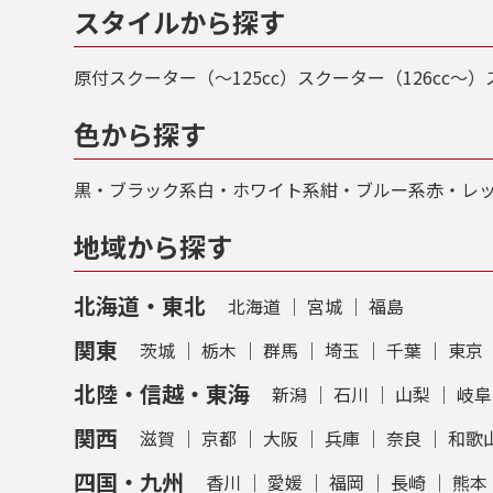
「お
スタイルから探す
訳や
是非
原付スクーター（～125cc）
スクーター（126cc～）
色から探す
黒・ブラック系
⽩・ホワイト系
紺・ブルー系
⾚・レ
地域から探す
北海道・東北
北海道
｜
宮城
｜
福島
関東
茨城
｜
栃木
｜
群馬
｜
埼玉
｜
千葉
｜
東京
北陸・信越・東海
新潟
｜
石川
｜
山梨
｜
岐阜
関西
滋賀
｜
京都
｜
大阪
｜
兵庫
｜
奈良
｜
和歌
四国・九州
香川
｜
愛媛
｜
福岡
｜
長崎
｜
熊本