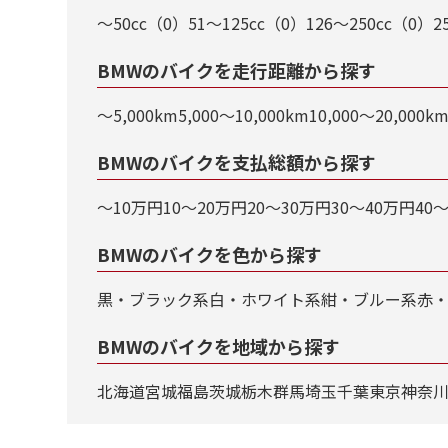
～50cc（0）
51～125cc（0）
126～250cc（0）
2
BMWのバイクを走行距離から探す
～5,000km
5,000～10,000km
10,000～20,000k
BMWのバイクを支払総額から探す
～10万円
10～20万円
20～30万円
30～40万円
40
BMWのバイクを色から探す
黒・ブラック系
⽩・ホワイト系
紺・ブルー系
⾚
BMWのバイクを地域から探す
北海道
宮城
福島
茨城
栃木
群馬
埼玉
千葉
東京
神奈