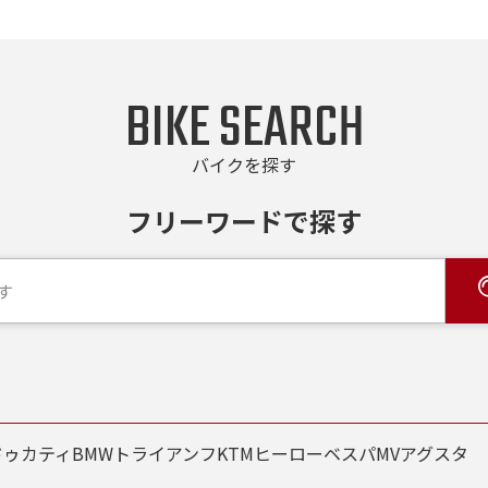
BIKE SEARCH
バイクを探す
フリーワードで探す
ク館ではお乗り出しまでに必要な
のお支払総額を表示しております。
ドゥカティ
BMW
トライアンフ
KTM
ヒーロー
ベスパ
MVアグスタ