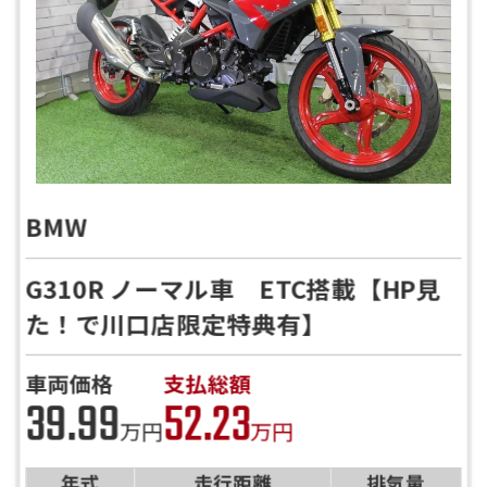
BMW
G310R ノーマル車 ETC搭載【HP見
た！で川口店限定特典有】
車両価格
支払総額
39.99
52.23
万円
万円
年式
走行距離
排気量