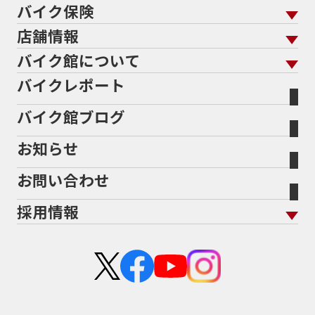
バイク保険
メンテナンス トップ
KeePer
バイク館買取の強み
よくあるご質問
メーカーから探す
中古車から探す
店舗情報
バイク保険 トップ
バイク点検
プロテクションフィルム
バイクを高く売るコツ
バイク買取強化車両
バイク館について
色から探す
国内新車から探す
施工
店舗情報 トップ
自賠責保険
バイク車検
バイクレポート
バイク買取の流れ
オンライン査定フォーム
バイク館について トップ
スタイルから探す
輸入新車から探す
北海道
静岡
整備予約フォーム
任意保険
Bikeep
バイク館ブログ
全国展開の強み
バイク館が選ばれる理由
排気量から探す
オリジナル延長保証
宮城
愛知
バイク保険無料見積り（現在未加入の方）
お知らせ
メーカー別買取相場・
事例一覧
会社概要
地域から探す
立ちごけ補償
バイク保険無料見積り（他社でご加入の方）
福島
三重
ヤマハ
トライアンフ
お問い合わせ
盗難保険
沿革
茨城
滋賀
ホンダ
アプリリア
採用情報
二輪公正取引協議会加盟店
栃木
京都
スズキ
KTM
新卒採用
群馬
大阪
カワサキ
モトグッツイ
中途採用・アルバイト
埼玉
兵庫
ハーレーダビッドソン
MVアグスタ
千葉
奈良