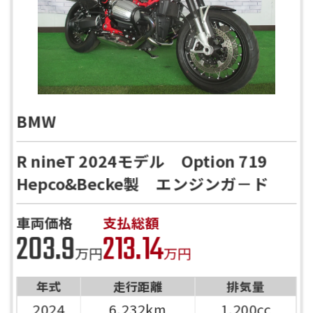
BMW
R nineT 2024モデル Option 719
Hepco&Becke製 エンジンガ－ド
車両価格
支払総額
203.9
213.14
万円
万円
年式
走行距離
排気量
2024
6,232km
1,200cc