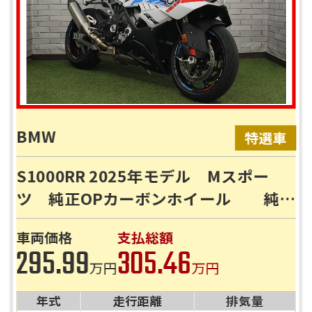
BMW
S1000RR 2025年モデル Mスポー
ツ 純正OPカーボンホイール 純正
グリップヒーター ETC2.0 USB付
車両価格
支払総額
き
295.99
305.46
万円
万円
年式
走行距離
排気量