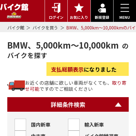
ログイン
お気に入り
新規登録
MENU
バイク館
バイクを買う
BMW、5,000km～10,000kmのバ
BMW、5,000km～10,000km
の
バイクを探す
支払総額表示
になりました
お近くの店舗に欲しい車両がなくても、
取り寄
せ可能
ですのでご相談ください
詳細条件検索
国内新車
輸入新車