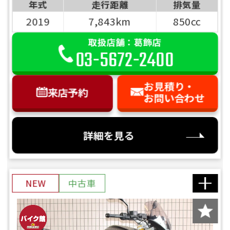
年式
走行距離
排気量
2019
7,843km
850cc
取扱店舗：葛飾店
03-5672-2400
お見積り・
来店予約
お問い合わせ
詳細を見る
バイク館ではお乗り出しまでに必要
な
概算のお支払総額を表示しており
NEW
中古車
ます。
「お問い合わせ・来店予約」ボタンより
ご依頼を頂けましたら、諸費用内訳や、
前へ
次へ