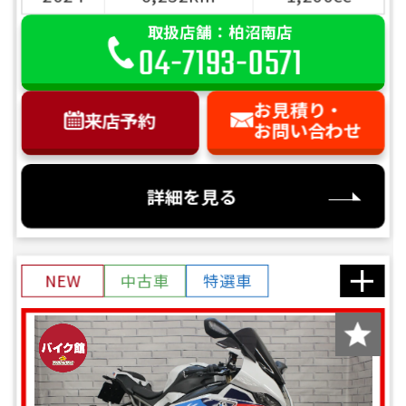
取扱店舗：柏沼南店
04-7193-0571
お見積り・
来店予約
お問い合わせ
詳細を見る
NEW
中古車
特選車