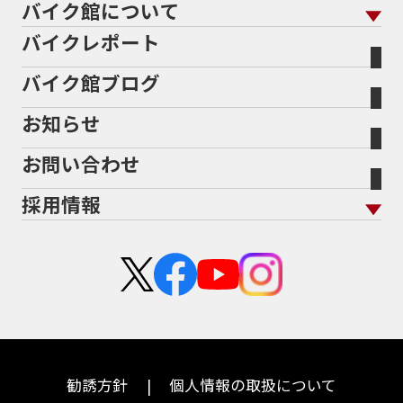
バイクを高く売るコツ
バイク買取強化車両
バイク館について
色から探す
国内新車から探す
施工
店舗情報 トップ
自賠責保険
バイク車検
バイクレポート
バイク買取の流れ
オンライン査定フォーム
バイク館について トップ
スタイルから探す
輸入新車から探す
北海道
静岡
整備予約フォーム
任意保険
Bikeep
バイク館ブログ
全国展開の強み
バイク館が選ばれる理由
排気量から探す
オリジナル延長保証
宮城
愛知
バイク保険無料見積り（現在未加入の方）
お知らせ
メーカー別買取相場・
事例一覧
会社概要
地域から探す
立ちごけ補償
バイク保険無料見積り（他社でご加入の方）
福島
三重
ヤマハ
トライアンフ
お問い合わせ
盗難保険
沿革
茨城
滋賀
ホンダ
アプリリア
採用情報
二輪公正取引協議会加盟店
栃木
京都
スズキ
KTM
新卒採用
群馬
大阪
カワサキ
モトグッツイ
中途採用・アルバイト
埼玉
兵庫
ハーレーダビッドソン
MVアグスタ
千葉
奈良
ドゥカティ
他海外ﾒｰｶｰ
東京
和歌山
BMW
勧誘方針
個人情報の取扱について