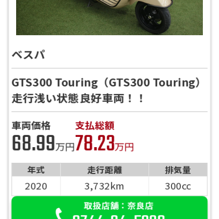
ベスパ
GTS300 Touring（GTS300 Touring）
走行浅い状態良好車両！！
車両価格
支払総額
68.99
78.23
万円
万円
年式
走行距離
排気量
2020
3,732km
300cc
取扱店舗：奈良店