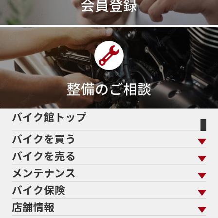
会員登録
整備のご相談
バイク館トップ
バイクを買う
バイクを売る
バイクを買う トップ
支払総額から探す
メンテナンス
バイクを売る トップ
ローン返却中の売却
バイクを探す
走行距離から探す
バイク保険
メンテナンス トップ
KeePer
バイク館買取の強み
よくあるご質問
メーカーから探す
中古車から探す
店舗情報
バイク保険 トップ
バイク点検
プロテクションフィルム