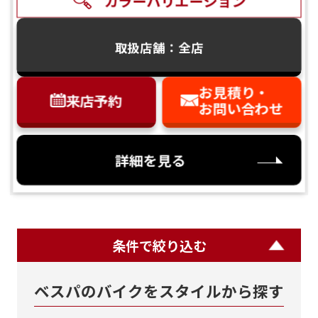
カラーバリエーション
取扱店舗：全店
お見積り・
来店予約
お問い合わせ
VESPA 125（ベスパ） 【国内未発売2025
年モデル インド仕様】 バイク館24ヶ月
詳細を見る
保証付｜全国配送対応｜下取り歓迎 実車
確認・在庫確認受付中
バイク館ではお乗り出しまでに必要
な
概算のお支払総額を表示しており
ます。
条件で絞り込む
アズー
ネロブ
パール
ロッソ
ミント
「お問い合わせ・来店予約」ボタンより
ご依頼を頂けましたら、諸費用内訳や、
ロブル
ラック
ホワイ
レッド
グリー
前へ
次へ
ベスパのバイクをスタイルから探す
お客様のご希望に沿ったお見積もりを作
ー
ト
ン【予