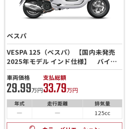
ベスパ
VESPA 125（ベスパ） 【国内未発売
2025年モデル インド仕様】 バイク
館24ヶ月保証付｜全国配送対応｜下取
車両価格
支払総額
り歓迎 実車確認・在庫確認受付中
29.99
33.79
万円
万円
年式
走行距離
排気量
―
―
125cc