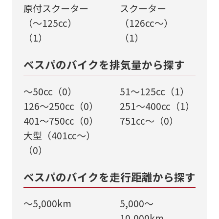
成することも可能です！
原付スクーター
スクーター
約完
是非、「お問い合わせ・来店予約」ボタ
（～125cc）
（126cc～）
売】
ンよりお気軽にご依頼ください。
（1）
（1）
ベスパのバイクを排気量から探す
～50cc（0）
51～125cc（1）
詳細を見る
126～250cc（0）
251～400cc（1）
401～750cc（0）
751cc～（0）
大型（401cc～）
（0）
ベスパのバイクを走行距離から探す
～5,000km
5,000～
10,000km