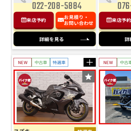
022-208-5884
076
お見積り・
来店予約
来店予
お問い合わせ
詳細を見る
詳
NEW
中古車
特選車
NEW
中古
スズキ