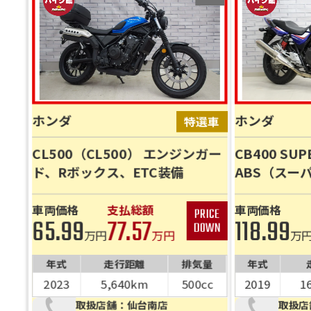
ホンダ
ホンダ
CL500（CL500） エンジンガー
CB400 SUP
ド、Rボックス、ETC装備
ABS（スー
リワキスキ
ETC標準装
車両価格
支払総額
車両価格
65.99
77.57
118.99
万円
万円
万
年式
走行距離
排気量
年式
2023
5,640km
500cc
2019
1
取扱店舗：仙台南店
取扱店