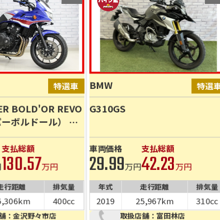
BMW
ER BOLD'OR REVO
G310GS
パーボルドール） モ
ッドパッド装備
備
支払総額
車両価格
支払総額
130.57
29.99
42.23
円
万円
万円
万円
走行距離
排気量
年式
走行距離
排気量
6,306km
400cc
2019
25,967km
310cc
舗：金沢野々市店
取扱店舗：富田林店