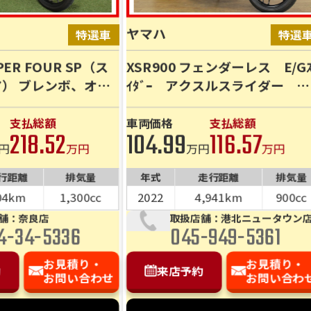
ヤマハ
PER FOUR SP（ス
XSR900 フェンダーレス E/Gｽ
） ブレンボ、オー
ｲﾀﾞｰ アクスルスライダー
備の【SP】！走行
ETC車載器▶ご来店（又は商
km！！
談）予約割引対象！お電話お待
支払総額
車両価格
支払総額
218.52
104.99
116.57
ちしております！
円
万円
万円
万円
行距離
排気量
年式
走行距離
排気量
04km
1,300cc
2022
4,941km
900cc
舗：奈良店
取扱店舗：港北ニュータウン
4-34-5336
045-949-5361
お見積り・
お見積り・
約
来店予約
お問い合わせ
お問い合わ