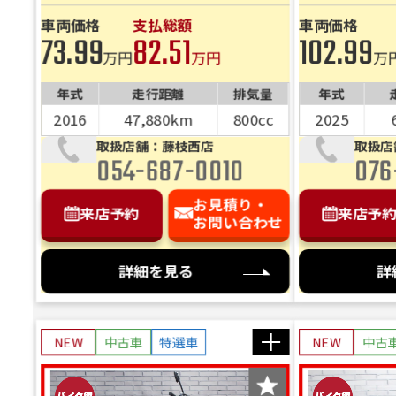
★】
「お
車両価格
支払総額
車両価格
訳や
73.99
82.51
102.99
是非
万円
万円
万
年式
走行距離
排気量
年式
2016
47,880km
800cc
2025
取扱店舗：藤枝西店
取扱店
054-687-0010
076
お見積り・
来店予約
来店予
お問い合わせ
詳細を見る
詳
NEW
中古車
特選車
NEW
中古