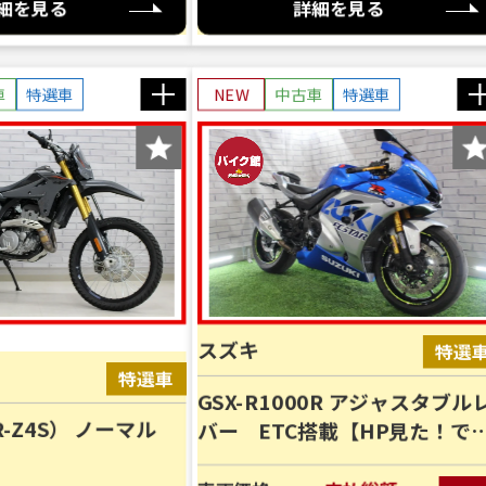
細を見る
詳細を見る
車
特選車
NEW
中古車
特選車
スズキ
GSX-R1000R アジャスタブル
ク館ではお乗り出しまでに必要な
R-Z4S） ノーマル
バー ETC搭載【HP見た！で
のお支払総額を表示しております。
口店限定特典有】