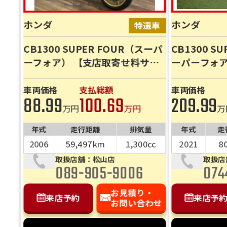
ホンダ
ホンダ
CB1300 SUPER FOUR（スーパ
CB1300 SU
ーフォア） 【支店取寄せ料サー
ーパーフォア
ビス！】前後カメラドラレコ＆
リンズ標準装
スマートモニター装備！他カス
わずか804
車両価格
支払総額
車両価格
88.99
100.69
209.99
タム多数♪
万円
万円
万
年式
走行距離
排気量
年式
走
2006
59,497km
1,300cc
2021
8
取扱店舗：松山店
取扱店
089-905-9006
074
お見積り・
来店予約
来店予
お問い合わせ