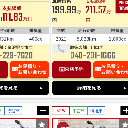
車両価格
支払総額
問い合わせ・来店予約」ボタンよりご依頼を頂けましたら、諸
199.99
211.57
支払総額
、お客様のご希望に沿ったお見積もりを作成することも可能で
前へ
次へ
万
万
111.83
、「お問い合わせ・来店予約」ボタンよりお気軽にご依頼くだ
円
万円
円
円
走行距離
排気量
年式
走行距離
排気量
631km
400cc
2021
5,028km
1,000cc
舗：金沢野々市店
取扱店舗：川口店
-229-7628
048-281-1666
お見積り・
お見積り・
約
来店予約
お問い合わせ
お問い合わ
細を見る
詳細を見る
車
特選車
NEW
中古車
特選車