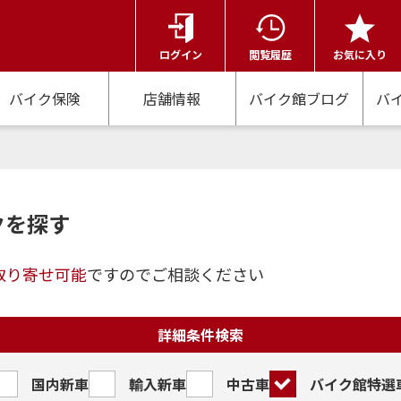
ログイン
閲覧履歴
お気に入り
バイク保険
店舗情報
バイク館ブログ
バ
クを探す
取り寄せ可能
ですのでご相談ください
詳細条件検索
国内新車
輸入新車
中古車
バイク館特選