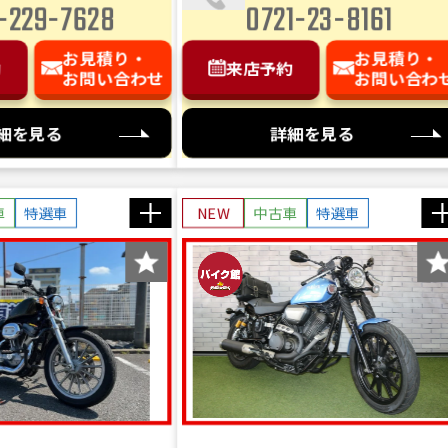
-229-7628
0721-23-8161
お見積り・
お見積り・
約
来店予約
お問い合わせ
お問い合わ
細を見る
詳細を見る
車
特選車
NEW
中古車
特選車