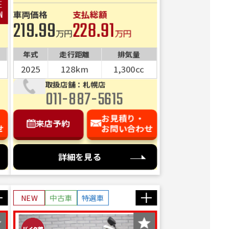
費用内
車両価格
支払総額
す！
219.99
228.91
さい。
万円
万円
年式
走行距離
排気量
2025
128km
1,300cc
取扱店舗：札幌店
011-887-5615
お見積り・
来店予約
せ
お問い合わせ
詳細を見る
NEW
中古車
特選車