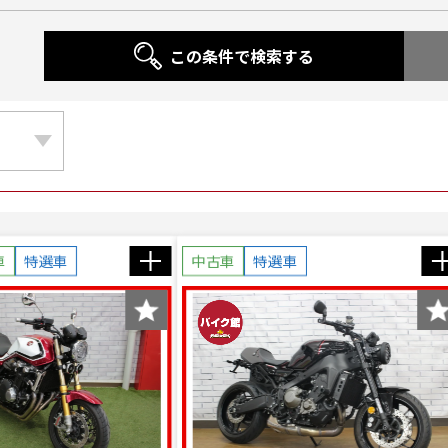
この条件で検索する
車
特選車
中古車
特選車