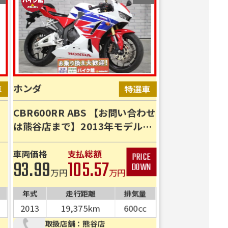
ホンダ
CBR600RR ABS 【お問い合わせ
は熊谷店まで】2013年モデル
PC40ノーマル車！
車両価格
支払総額
93.99
105.57
万円
万円
年式
走行距離
排気量
2013
19,375km
600cc
取扱店舗：熊谷店