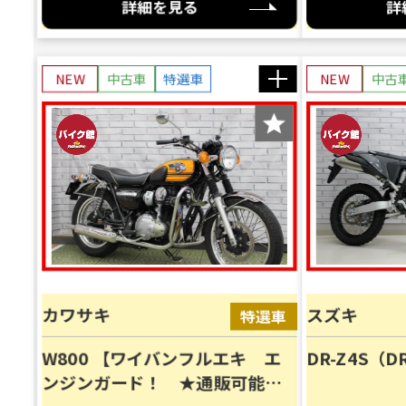
詳細を見る
詳
NEW
中古車
特選車
NEW
中古
カワサキ
スズキ
バイ
W800 【ワイバンフルエキ エ
DR-Z4S（D
概算
ンジンガード！ ★通販可能