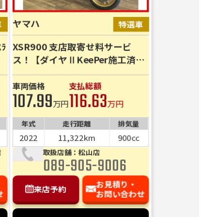
ヤマハ
ﾗ
XSR900 支店取寄せ料サービ
ス！【ダイヤⅡKeePer施工済車
両♪】車検も残っている良質
車！
車両価格
支払総額
107.99
116.63
万円
万円
年式
走行距離
排気量
2022
11,322km
900cc
店
取扱店舗：松山店
089-905-9006
お見積り・
来店予約
せ
お問い合わせ