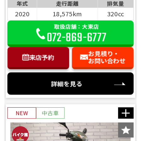
年式
走行距離
排気量
2020
18,575km
320cc
取扱店舗：大東店
072-869-6777
お見積り・
来店予約
お問い合わせ
詳細を見る
NEW
中古車