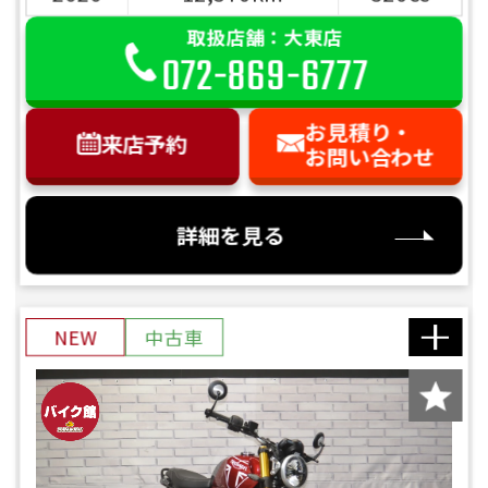
ご依頼を頂けましたら、諸費用内訳や、
前へ
次へ
お客様のご希望に沿ったお見積もりを作
取扱店舗：大東店
072-869-6777
成することも可能です！
是非、「お問い合わせ・来店予約」ボタ
お見積り・
ンよりお気軽にご依頼ください。
来店予約
お問い合わせ
詳細を見る
NEW
中古車