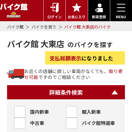
ログイン
お気に入り
新規登録
MENU
バイク館
バイクを買う
バイク館 大東店のバイク
バイク館 大東店
のバイクを探す
支払総額表示
になりました
お近くの店舗に欲しい車両がなくても、
取り寄
せ可能
ですのでご相談ください
詳細条件検索
国内新車
輸入新車
中古車
バイク館特選車