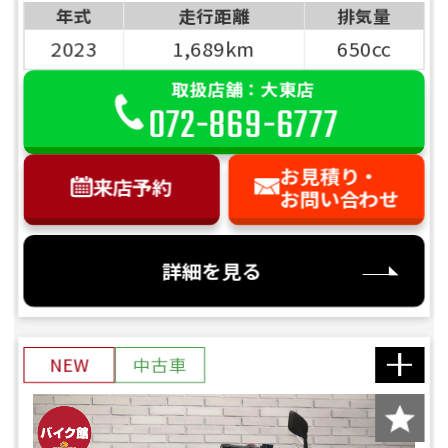
年式
走行距離
排気量
2023
1,689km
650cc
取扱店舗：大東店
072-869-6777
お見積り・
来店予約
お問い合わせ
詳細を見る
NEW
中古車