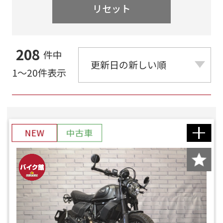
リセット
208
件中
1～20件表示
NEW
中古車