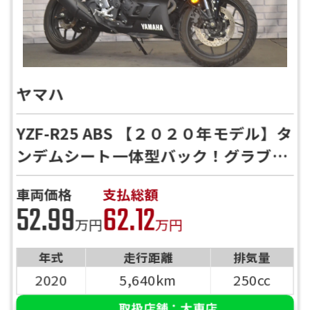
ヤマハ
YZF-R25 ABS 【２０２０年モデル】タ
ンデムシート一体型バック！グラブレ
ール
車両価格
支払総額
52.99
62.12
万円
万円
年式
走行距離
排気量
2020
5,640km
250cc
取扱店舗：大東店