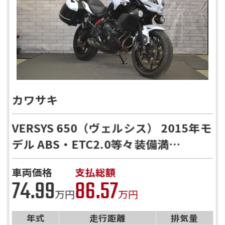
カワサキ
VERSYS 650（ヴェルシス） 2015年モ
デル ABS・ETC2.0等々装備満
載！！！
車両価格
支払総額
74.99
86.57
万円
万円
年式
走行距離
排気量