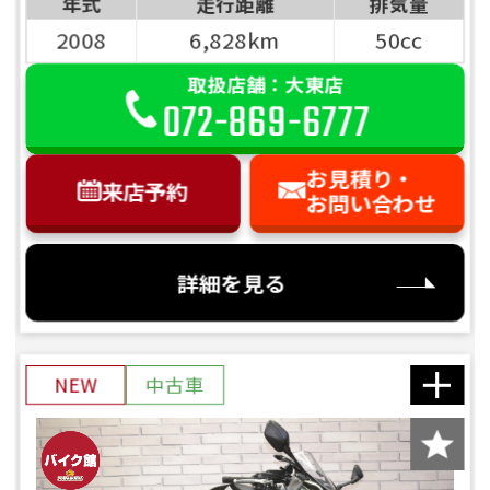
年式
走行距離
排気量
2008
6,828km
50cc
取扱店舗：大東店
072-869-6777
お見積り・
来店予約
お問い合わせ
詳細を見る
NEW
中古車