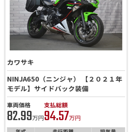
カワサキ
NINJA650（ニンジャ） 【２０２１年
モデル】サイドバック装備
車両価格
支払総額
82.99
94.57
万円
万円
年式
走行距離
排気量