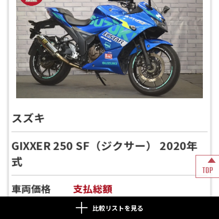
スズキ
GIXXER 250 SF（ジクサー） 2020年
式
TOP
車両価格
支払総額
29.99
39.12
比較リストを見る
万円
万円