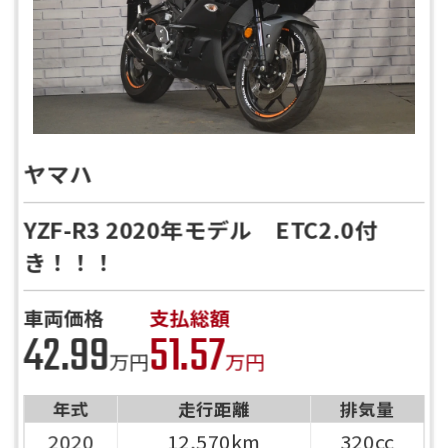
ヤマハ
YZF-R3 2020年モデル ETC2.0付
き！！！
車両価格
支払総額
バイク館ではお乗り出しまでに必要
42.99
51.57
な
概算のお支払総額を表示しており
万円
万円
ます。
年式
走行距離
排気量
「お問い合わせ・来店予約」ボタンより
2020
12,570km
320cc