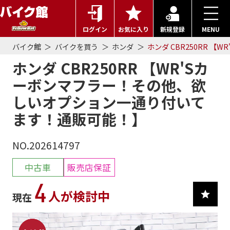
ログイン
お気に入り
新規登録
MENU
バイク館
バイクを買う
ホンダ
ホンダ CBR250RR 
ホンダ CBR250RR 【WR'Sカ
ーボンマフラー！その他、欲
しいオプション一通り付いて
ます！通販可能！】
NO.202614797
中古車
販売店保証
4
人が検討中
現在