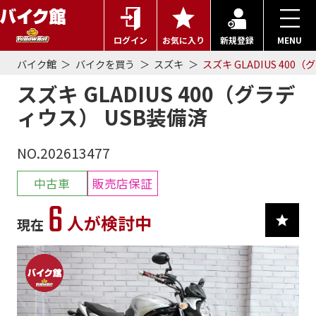
ログイン
お気に入り
新規登録
MENU
バイク館
バイクを買う
スズキ
スズキ GLADIUS 400
スズキ GLADIUS 400（グラデ
ィウス） USB装備済
NO.202613477
中古車
販売店保証
6
人が検討中
現在