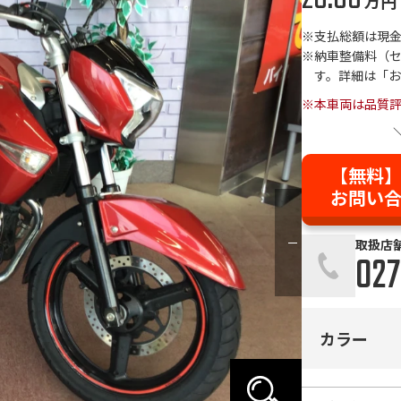
万円
支払総額は現
納車整備料（
す。詳細は「
※本車両は品質
【無料
お問い
取扱店
027
カラー