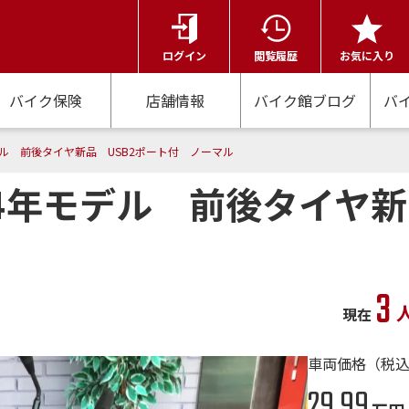
ログイン
閲覧履歴
お気に入り
バイク保険
店舗情報
バイク館ブログ
バ
年モデル 前後タイヤ新品 USB2ポート付 ノーマル
2014年モデル 前後タイヤ
3
現在
車両価格（税
29.99