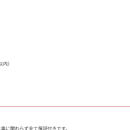
問い合わせ・来店予約」ボタンよりご依頼を頂けましたら、諸
、お客様のご希望に沿ったお見積もりを作成することも可能で
、「お問い合わせ・来店予約」ボタンよりお気軽にご依頼くだ
以内）
古車に関わらず全て保証付きです。