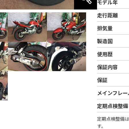
モデル年
走行距離
排気量
製造国
使用歴
保証内容
保証
メインフレー
定期点検整備
定期点検整備
す。