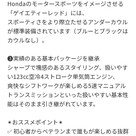
ご依頼を頂けましたら、諸費用内訳や、
Hondaのモータースポーツをイメージさせる
お客様のご希望に沿ったお見積もりを作
「ゲイエティーレッド」には、
成することも可能です！
スポーティさをより際立たせるアンダーカウル
是非、「お問い合わせ・来店予約」ボタ
が標準装備されています（ブルーとブラックは
ンよりお気軽にご依頼ください。
カウルなし）。
❸実績のある基本パッケージを継承
シャープで塊感のあるスタイリング、扱いやす
い123cc空冷4ストローク単気筒エンジン、
爽快なシフトワークが楽しめる5速マニュアル
トランスミッションといった扱いやすい基本性
能はそのまま引き継がれています。
✴おススメポイント✴
✅ 初心者からベテランまで誰もが楽しめる抜群