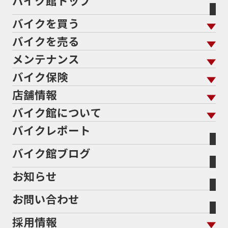
バイク館トップ
バイクを買う
バイクを売る
バイクを買う トップ
支払総額から探す
メンテナンス
バイクを売る トップ
ローン返却中の売却
バイクを探す
走行距離から探す
バイク保険
メンテナンス トップ
KeePer
バイク館買取の強み
よくあるご質問
メーカーから探す
中古車から探す
店舗情報
バイク保険 トップ
バイク点検
プロテクションフィルム
バイクを高く売るコツ
バイク買取強化車両
バイク館について
色から探す
国内新車から探す
施工
店舗情報 トップ
自賠責保険
バイク車検
バイクレポート
バイク買取の流れ
オンライン査定フォーム
バイク館について トップ
スタイルから探す
輸入新車から探す
北海道
静岡
整備予約フォーム
任意保険
Bikeep
バイク館ブログ
全国展開の強み
バイク館が選ばれる理由
排気量から探す
オリジナル延長保証
宮城
愛知
バイク保険無料見積り（現在未加入の方）
お知らせ
メーカー別買取相場・
事例一覧
会社概要
地域から探す
立ちごけ補償
バイク保険無料見積り（他社でご加入の方）
福島
三重
ヤマハ
トライアンフ
お問い合わせ
盗難保険
沿革
茨城
滋賀
ホンダ
アプリリア
採用情報
二輪公正取引協議会加盟店
栃木
京都