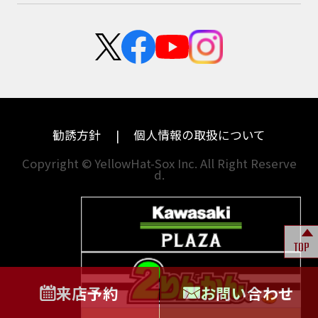
スズキ
KTM
新卒採用
群馬
大阪
カワサキ
モトグッツイ
中途採用・アルバイト
埼玉
兵庫
ハーレーダビッドソン
MVアグスタ
千葉
奈良
ドゥカティ
他海外ﾒｰｶｰ
東京
和歌山
BMW
勧誘方針
個人情報の取扱について
神奈川
香川
Copyright © YellowHat-Sox Inc. All Right Reserve
d.
新潟
愛媛
石川
福岡
山梨
長崎
TOP
岐阜
熊本
来店予約
お問い合わせ