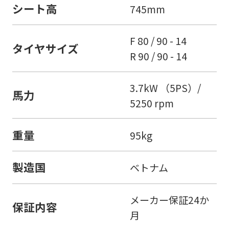
シート高
745mm
F 80 / 90 - 14
タイヤサイズ
R 90 / 90 - 14
3.7kW （5PS）/
馬力
5250 rpm
重量
95kg
製造国
ベトナム
メーカー保証24か
保証内容
月