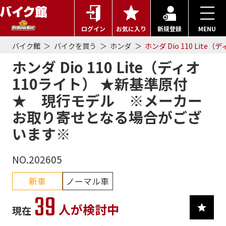
ログイン
お気に入り
新規登録
MENU
バイク館
バイクを買う
ホンダ
ホンダ Dio 110 L
ホンダ Dio 110 Lite（ディオ
110ライト） ★新基準原付
★ 現行モデル ※メーカー
お取り寄せとなる場合がござ
います※
NO.202605
新車
ノーマル車
39
人が検討中
現在