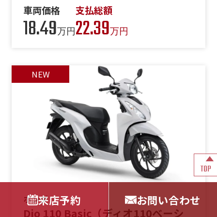
車両価格
支払総額
18.49
22.39
万円
万円
TOP
来店予約
お問い合わせ
ホンダ
Dio 110 Basic（ディオ110ベーシ