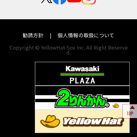
埼玉
兵庫
ハーレーダビッドソン
MVアグスタ
千葉
奈良
ドゥカティ
他海外ﾒｰｶｰ
東京
和歌山
BMW
勧誘方針
個人情報の取扱について
神奈川
香川
Copyright © YellowHat-Sox Inc. All Right Reserve
d.
新潟
愛媛
石川
福岡
山梨
長崎
岐阜
熊本
TOP