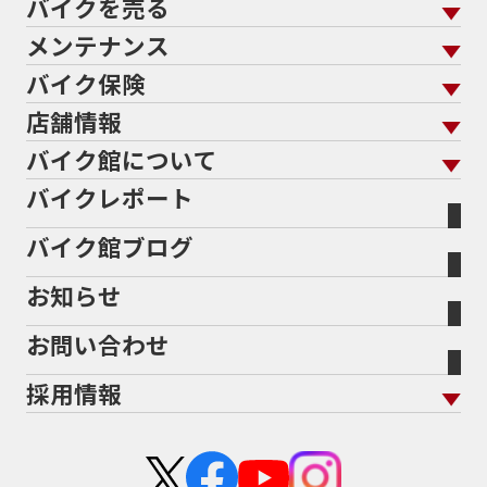
バイクを売る
バイクを買う トップ
支払総額から探す
メンテナンス
バイクを売る トップ
ローン返却中の売却
バイクを探す
走行距離から探す
バイク保険
メンテナンス トップ
KeePer
バイク館買取の強み
よくあるご質問
メーカーから探す
中古車から探す
店舗情報
バイク保険 トップ
バイク点検
プロテクションフィルム
バイクを高く売るコツ
バイク買取強化車両
バイク館について
色から探す
国内新車から探す
施工
店舗情報 トップ
自賠責保険
バイク車検
バイクレポート
バイク買取の流れ
オンライン査定フォーム
バイク館について トップ
スタイルから探す
輸入新車から探す
北海道
静岡
整備予約フォーム
任意保険
Bikeep
バイク館ブログ
全国展開の強み
バイク館が選ばれる理由
排気量から探す
オリジナル延長保証
宮城
愛知
バイク保険無料見積り（現在未加入の方）
お知らせ
メーカー別買取相場・
事例一覧
会社概要
地域から探す
立ちごけ補償
バイク保険無料見積り（他社でご加入の方）
福島
三重
ヤマハ
トライアンフ
お問い合わせ
盗難保険
沿革
茨城
滋賀
ホンダ
アプリリア
採用情報
二輪公正取引協議会加盟店
栃木
京都
スズキ
KTM
新卒採用
群馬
大阪
カワサキ
モトグッツイ
中途採用・アルバイト