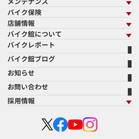
メンテナンス
バイクを売る トップ
ローン返却中の売却
バイクを探す
走行距離から探す
バイク保険
メンテナンス トップ
KeePer
バイク館買取の強み
よくあるご質問
メーカーから探す
中古車から探す
店舗情報
バイク保険 トップ
バイク点検
プロテクションフィルム
バイクを高く売るコツ
バイク買取強化車両
バイク館について
色から探す
国内新車から探す
施工
店舗情報 トップ
自賠責保険
バイク車検
バイクレポート
バイク買取の流れ
オンライン査定フォーム
バイク館について トップ
スタイルから探す
輸入新車から探す
北海道
静岡
整備予約フォーム
任意保険
Bikeep
バイク館ブログ
全国展開の強み
バイク館が選ばれる理由
排気量から探す
オリジナル延長保証
宮城
愛知
バイク保険無料見積り（現在未加入の方）
お知らせ
メーカー別買取相場・
事例一覧
会社概要
地域から探す
立ちごけ補償
バイク保険無料見積り（他社でご加入の方）
福島
三重
ヤマハ
トライアンフ
お問い合わせ
盗難保険
沿革
茨城
滋賀
ホンダ
アプリリア
採用情報
二輪公正取引協議会加盟店
栃木
京都
スズキ
KTM
新卒採用
群馬
大阪
カワサキ
モトグッツイ
中途採用・アルバイト
埼玉
兵庫
ハーレーダビッドソン
MVアグスタ