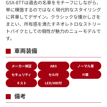
GSX-8TTは過去の名車をモチーフにしながら、
単に模倣するのではなく現代的なスタイリング
に昇華してデザイン。クラシックな懐かしさを
まとい、所有感を満たすネオレトロなストリー
トバイクとしての個性が魅力のニューモデルで
す。
車両装備
メーカー保証
ABS
ノーマル車
バイク館ではお乗り出しまでに必要
セキュリティ
セル付
FI車
な
概算のお支払総額を表示しており
４スト
LED/HID付
ます。
備考
「お問い合わせ・来店予約」ボタンより
ご依頼を頂けましたら、諸費用内訳や、