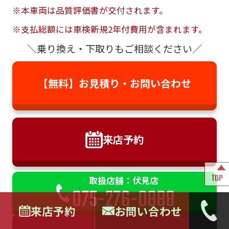
※本車両は品質評価書が交付されます。
※支払総額には車検新規2年付費用が含まれます。
＼乗り換え・下取りもご相談ください／
【無料】お見積り・
お問い合わせ
来店予約
TOP
取扱店舗：伏見店
075-276-0888
来店予約
お問い合わせ