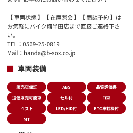
【 車両状態 】【 在庫照会 】【 商談予約 】は
お気軽にバイク館半田店まで直接ご連絡下さ
い。
TEL：0569-25-0819
Mail：handa@b-sox.co.jp
車両装備
販売店保証
ABS
品質評価書
通信販売可能車
セル付
FI車
４スト
LED/HID付
ETC車載機付
MT