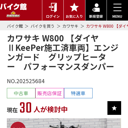
ログイン
お気に入り
新規登録
MENU
バイク館
バイクを買う
カワサキ
カワサキ W800 【
カワサキ W800 【ダイヤ
ⅡKeePer施工済車両】エンジ
ンガード グリップヒータ
ー パフォーマンスダンパー
NO.202525684
中古車
販売店保証
特選車
30
人が検討中
現在