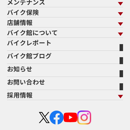
メンテナンス
バイクを売る トップ
ローン返却中の売却
バイクを探す
走行距離から探す
バイク保険
メンテナンス トップ
KeePer
バイク館買取の強み
よくあるご質問
メーカーから探す
中古車から探す
店舗情報
バイク保険 トップ
バイク点検
プロテクションフィルム
バイクを高く売るコツ
バイク買取強化車両
バイク館について
色から探す
国内新車から探す
施工
店舗情報 トップ
自賠責保険
バイク車検
バイクレポート
バイク買取の流れ
オンライン査定フォーム
バイク館について トップ
スタイルから探す
輸入新車から探す
北海道
静岡
整備予約フォーム
任意保険
Bikeep
バイク館ブログ
全国展開の強み
バイク館が選ばれる理由
排気量から探す
オリジナル延長保証
宮城
愛知
バイク保険無料見積り（現在未加入の方）
お知らせ
メーカー別買取相場・
事例一覧
会社概要
地域から探す
立ちごけ補償
バイク保険無料見積り（他社でご加入の方）
福島
三重
ヤマハ
トライアンフ
お問い合わせ
盗難保険
沿革
茨城
滋賀
ホンダ
アプリリア
採用情報
二輪公正取引協議会加盟店
栃木
京都
スズキ
KTM
新卒採用
群馬
大阪
カワサキ
モトグッツイ
中途採用・アルバイト
埼玉
兵庫
ハーレーダビッドソン
MVアグスタ