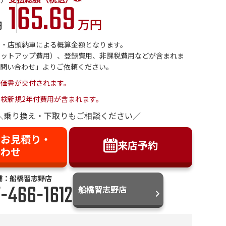
165.69
万円
円
金・店頭納車による概算金額となります。
セットアップ費用）、登録費用、非課税費用などが含まれま
お問い合わせ」よりご依頼ください。
評価書が交付されます。
検新規2年付費用が含まれます。
＼乗り換え・下取りもご相談ください／
】お見積り・
来店予約
合わせ
舗：船橋習志野店
-466-1612
船橋習志野店