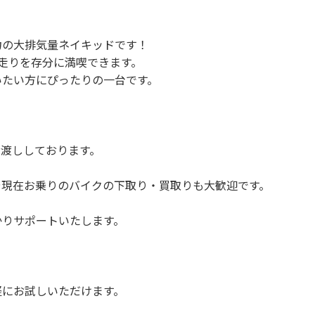
問い合わせ・来店予約」ボタンよりご依頼を頂けましたら、諸
、お客様のご希望に沿ったお見積もりを作成することも可能で
、「お問い合わせ・来店予約」ボタンよりお気軽にご依頼くだ
力の大排気量ネイキッドです！
走りを存分に満喫できます。
いたい方にぴったりの一台です。
お渡ししております。
や現在お乗りのバイクの下取り・買取りも大歓迎です。
かりサポートいたします。
軽にお試しいただけます。