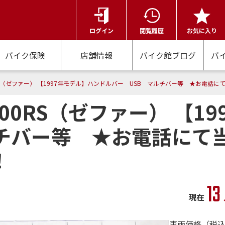
ログイン
閲覧履歴
お気に入り
バイク保険
店舗情報
バイク館ブログ
バ
00RS（ゼファー） 【1997年モデル】ハンドルバー USB マルチバー等 ★お電
1100RS（ゼファー） 【
ルチバー等 ★お電話にて
！
13
現在
車両価格（税