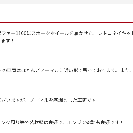
デルです。ゼファー1100にスポークホイールを履かせた、レトロネイキ
します！
らの車両はほとんどノーマルに近い形で残っております。また
ございますが、ノーマルを基調とした車両です。
ク館ではお乗り出しまでに必要な
のお支払総額を表示しております。
ンク周り等外装状態は良好で、エンジン始動も良好です！