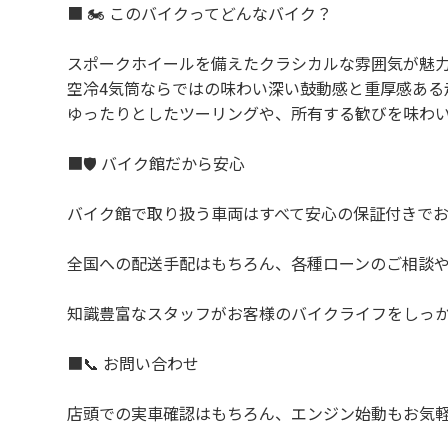
「お
■ 🏍️ このバイクってどんなバイク？
訳や
是非
スポークホイールを備えたクラシカルな雰囲気が魅
空冷4気筒ならではの味わい深い鼓動感と重厚感ある
ゆったりとしたツーリングや、所有する歓びを味わ
■🛡️ バイク館だから安心
バイク館で取り扱う車両はすべて安心の保証付きで
全国への配送手配はもちろん、各種ローンのご相談
知識豊富なスタッフがお客様のバイクライフをしっ
■📞 お問い合わせ
店頭での実車確認はもちろん、エンジン始動もお気