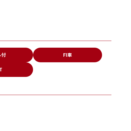
ル付
FI車
T