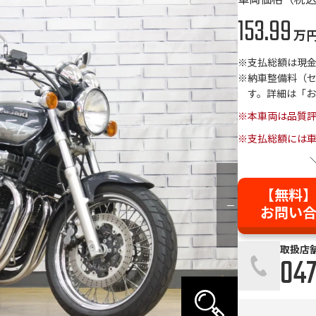
153.99
万
支払総額は現
納車整備料（
す。詳細は「
※本車両は品質
※支払総額には車
【無料
お問い
取扱店
047