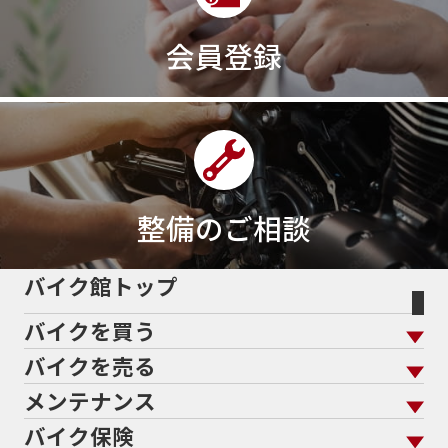
会員登録
整備のご相談
バイク館トップ
バイクを買う
バイクを売る
バイクを買う トップ
支払総額から探す
メンテナンス
バイクを売る トップ
ローン返却中の売却
バイクを探す
走行距離から探す
バイク保険
メンテナンス トップ
KeePer