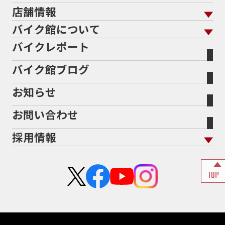
バイク館買取の強み
よくあるご質問
メーカーから探す
中古車から探す
店舗情報
バイク保険 トップ
バイク点検
プロテクションフィルム
バイクを高く売るコツ
バイク買取強化車両
バイク館について
色から探す
国内新車から探す
施工
店舗情報 トップ
自賠責保険
バイク車検
バイクレポート
バイク買取の流れ
オンライン査定フォーム
バイク館について トップ
スタイルから探す
輸入新車から探す
北海道
静岡
整備予約フォーム
任意保険
Bikeep
バイク館ブログ
全国展開の強み
バイク館が選ばれる理由
排気量から探す
オリジナル延長保証
宮城
愛知
バイク保険無料見積り（現在未加入の方）
お知らせ
メーカー別買取相場・
事例一覧
会社概要
地域から探す
立ちごけ補償
バイク保険無料見積り（他社でご加入の方）
福島
三重
ヤマハ
トライアンフ
お問い合わせ
盗難保険
沿革
茨城
滋賀
ホンダ
アプリリア
採用情報
二輪公正取引協議会加盟店
栃木
京都
スズキ
KTM
新卒採用
群馬
大阪
カワサキ
モトグッツイ
TOP
中途採用・アルバイト
埼玉
兵庫
ハーレーダビッドソン
MVアグスタ
千葉
奈良
ドゥカティ
他海外ﾒｰｶｰ