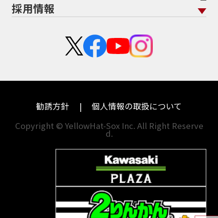
採用情報
二輪公正取引協議会加盟店
栃木
京都
スズキ
KTM
新卒採用
群馬
大阪
カワサキ
モトグッツイ
中途採用・アルバイト
埼玉
兵庫
ハーレーダビッドソン
MVアグスタ
千葉
奈良
ドゥカティ
他海外ﾒｰｶｰ
東京
和歌山
BMW
勧誘方針
個人情報の取扱について
神奈川
香川
Copyright © YellowHat-Sox Inc. All Right Reserve
d.
新潟
愛媛
石川
福岡
山梨
長崎
岐阜
熊本