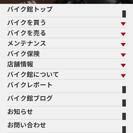
バイク館トップ
バイクを買う
バイクを売る
バイクを買う トップ
支払総額から探す
メンテナンス
バイクを売る トップ
ローン返却中の売却
バイクを探す
走行距離から探す
バイク保険
メンテナンス トップ
KeePer
バイク館買取の強み
よくあるご質問
メーカーから探す
中古車から探す
店舗情報
バイク保険 トップ
バイク点検
プロテクションフィルム
バイクを高く売るコツ
バイク買取強化車両
バイク館について
色から探す
国内新車から探す
施工
店舗情報 トップ
自賠責保険
バイク車検
バイクレポート
バイク買取の流れ
オンライン査定フォーム
バイク館について トップ
スタイルから探す
輸入新車から探す
北海道
静岡
整備予約フォーム
任意保険
Bikeep
バイク館ブログ
全国展開の強み
バイク館が選ばれる理由
排気量から探す
オリジナル延長保証
宮城
愛知
バイク保険無料見積り（現在未加入の方）
お知らせ
メーカー別買取相場・
事例一覧
会社概要
地域から探す
立ちごけ補償
バイク保険無料見積り（他社でご加入の方）
福島
三重
ヤマハ
トライアンフ
お問い合わせ
盗難保険
沿革
茨城
滋賀
ホンダ
アプリリア