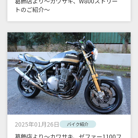
葛飾店より～カワサキ、W800ストリー
トのご紹介～
2025年01月26日
バイク紹介
葛飾店より～カワサキ、ゼファー1100フ