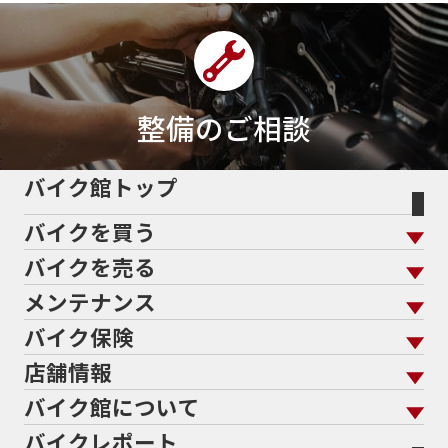
整備のご相談
バイク館トップ
バイクを買う
バイクを売る
バイクを買う トップ
支払総額から探す
メンテナンス
バイクを売る トップ
ローン返却中の売却
バイクを探す
走行距離から探す
バイク保険
メンテナンス トップ
KeePer
バイク館買取の強み
よくあるご質問
メーカーから探す
中古車から探す
店舗情報
バイク保険 トップ
バイク点検
プロテクションフィルム
バイクを高く売るコツ
バイク買取強化車両
バイク館について
色から探す
国内新車から探す
施工
店舗情報 トップ
自賠責保険
バイク車検
バイクレポート
バイク買取の流れ
オンライン査定フォーム