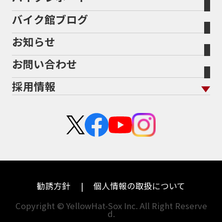
バイク館について トップ
スタイルから探す
輸入新車から探す
北海道
静岡
整備予約フォーム
任意保険
Bikeep
バイク館ブログ
全国展開の強み
バイク館が選ばれる理由
排気量から探す
オリジナル延長保証
宮城
愛知
バイク保険無料見積り（現在未加入の方）
お知らせ
メーカー別買取相場・
事例一覧
会社概要
地域から探す
立ちごけ補償
バイク保険無料見積り（他社でご加入の方）
福島
三重
ヤマハ
トライアンフ
お問い合わせ
盗難保険
沿革
茨城
滋賀
ホンダ
アプリリア
採用情報
二輪公正取引協議会加盟店
栃木
京都
スズキ
KTM
新卒採用
群馬
大阪
カワサキ
モトグッツイ
中途採用・アルバイト
埼玉
兵庫
ハーレーダビッドソン
MVアグスタ
千葉
奈良
ドゥカティ
他海外ﾒｰｶｰ
東京
和歌山
BMW
勧誘方針
個人情報の取扱について
神奈川
香川
Copyright © YellowHat-Sox Inc. All Right Reserve
d.
新潟
愛媛