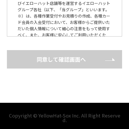
びイエローハット店舗等を運営するイエローハット
グループ各社（以下、「当グループ」といいます。
※）は、各種作業受付やお見積りの作成、各種カー
ド会員の入会受付において、お客様からご提供いた
だいた個人情報について細心の注意をもって使用す
べく、また、お客様に安心してご利用いただくた
め、以下のとおり個人情報保護に関する基本方針を
定めています。 （※ 当社WEBサイトに記載）
同意して確認画面へ
個人情報保護に関する基本方針
当グループは、個人情報の保護の重要性に鑑み、ま
た、当グループの信頼をより向上させるため、個人
情報の保護に関する法律（個人情報保護法） その他
の関連法令・ガイドライン等を遵守して、個人情報
を適正に取扱うとともに、安全管理について適切な
措置を講じます。
当グループは、個人情報の取扱いが適正に行われる
Copyright © YellowHat-Sox Inc. All Right Reserve
d.
ように従業者への教育・指導を徹底し、適正な取扱
いが行われるよう取組んでまいります。 また、個人