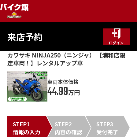
来店予約
ログイン
カワサキ NINJA250（ニンジャ） 【浦和店限
定車両！】レンタルアップ車
車両本体価格
44.99
万円
STEP1
STEP2
STEP3
情報の入力
内容の確認
受付完了