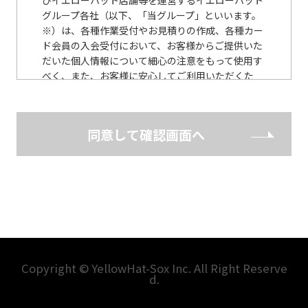
びイエローハット店舗等を運営するイエローハット
グループ各社（以下、「当グループ」といいます。
※）は、各種作業受付やお見積りの作成、各種カー
ド会員の入会受付において、お客様からご提供いた
だいた個人情報について細心の注意をもって使用す
べく、また、お客様に安心してご利用いただくた
め、以下のとおり個人情報保護に関する基本方針を
定めています。 （※ 当社WEBサイトに記載）
同意して確認画面へ
個人情報保護に関する基本方針
当グループは、個人情報の保護の重要性に鑑み、ま
た、当グループの信頼をより向上させるため、個人
情報の保護に関する法律（個人情報保護法） その他
の関連法令・ガイドライン等を遵守して、個人情報
を適正に取扱うとともに、安全管理について適切な
措置を講じます。
当グループは、個人情報の取扱いが適正に行われる
Copyright © YellowHat-Sox Inc. All Right Reserve
d.
ように従業者への教育・指導を徹底し、適正な取扱
いが行われるよう取組んでまいります。 また、個人