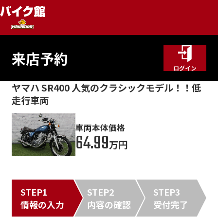
来店予約
ログイン
ヤマハ SR400 人気のクラシックモデル！！低
走行車両
車両本体価格
64.99
万円
STEP1
STEP2
STEP3
情報の入力
内容の確認
受付完了