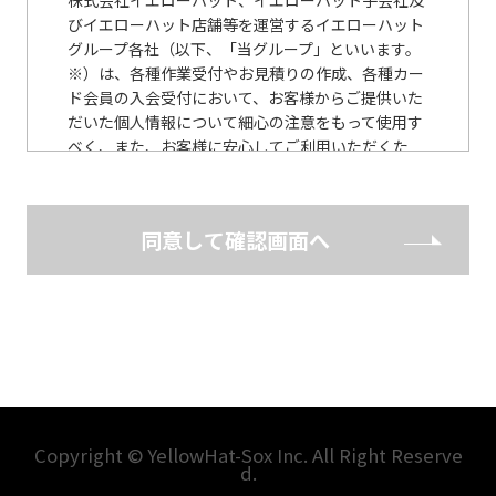
びイエローハット店舗等を運営するイエローハット
グループ各社（以下、「当グループ」といいます。
※）は、各種作業受付やお見積りの作成、各種カー
ド会員の入会受付において、お客様からご提供いた
だいた個人情報について細心の注意をもって使用す
べく、また、お客様に安心してご利用いただくた
め、以下のとおり個人情報保護に関する基本方針を
定めています。 （※ 当社WEBサイトに記載）
同意して確認画面へ
個人情報保護に関する基本方針
当グループは、個人情報の保護の重要性に鑑み、ま
た、当グループの信頼をより向上させるため、個人
情報の保護に関する法律（個人情報保護法） その他
の関連法令・ガイドライン等を遵守して、個人情報
を適正に取扱うとともに、安全管理について適切な
措置を講じます。
当グループは、個人情報の取扱いが適正に行われる
Copyright © YellowHat-Sox Inc. All Right Reserve
d.
ように従業者への教育・指導を徹底し、適正な取扱