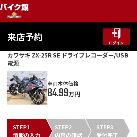
来店予約
ログイン
カワサキ ZX-25R SE ドライブレコーダー/USB
電源
車両本体価格
84.99
万円
STEP1
STEP2
STEP3
情報の入力
内容の確認
受付完了