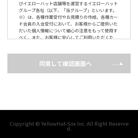
びイエローハット店舗等を運営するイエローハット
グループ各社（以下、「当グループ」といいます。
※）は、各種作業受付やお見積りの作成、各種カー
ド会員の入会受付において、お客様からご提供いた
だいた個人情報について細心の注意をもって使用す
べく、また、お客様に安心してご利用いただくた
め、以下のとおり個人情報保護に関する基本方針を
定めています。 （※ 当社WEBサイトに記載）
同意して確認画面へ
個人情報保護に関する基本方針
当グループは、個人情報の保護の重要性に鑑み、ま
た、当グループの信頼をより向上させるため、個人
情報の保護に関する法律（個人情報保護法） その他
の関連法令・ガイドライン等を遵守して、個人情報
を適正に取扱うとともに、安全管理について適切な
措置を講じます。
当グループは、個人情報の取扱いが適正に行われる
Copyright © YellowHat-Sox Inc. All Right Reserve
d.
ように従業者への教育・指導を徹底し、適正な取扱
いが行われるよう取組んでまいります。 また、個人