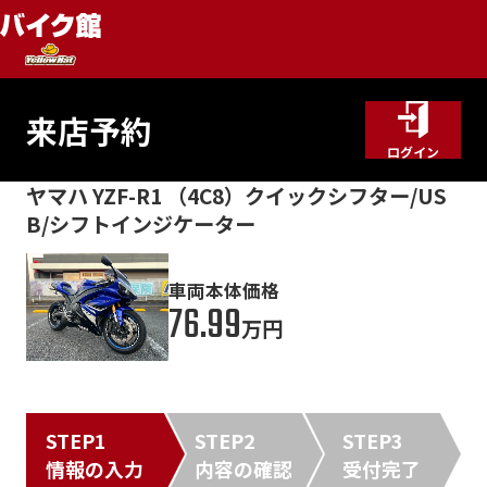
来店予約
ログイン
ヤマハ YZF-R1 （4C8）クイックシフター/US
B/シフトインジケーター
車両本体価格
76.99
万円
STEP1
STEP2
STEP3
情報の入力
内容の確認
受付完了