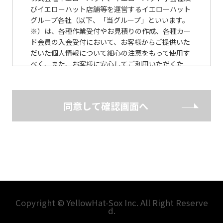
びイエローハット店舗等を運営するイエローハット
グループ各社（以下、「当グループ」といいます。
※）は、各種作業受付やお見積りの作成、各種カー
ド会員の入会受付において、お客様からご提供いた
だいた個人情報について細心の注意をもって使用す
べく、また、お客様に安心してご利用いただくた
め、以下のとおり個人情報保護に関する基本方針を
定めています。 （※ 当社WEBサイトに記載）
同意して確認画面へ
個人情報保護に関する基本方針
当グループは、個人情報の保護の重要性に鑑み、ま
た、当グループの信頼をより向上させるため、個人
情報の保護に関する法律（個人情報保護法） その他
の関連法令・ガイドライン等を遵守して、個人情報
を適正に取扱うとともに、安全管理について適切な
措置を講じます。
当グループは、個人情報の取扱いが適正に行われる
Copyright © YellowHat-Sox Inc. All Right Reserve
d.
ように従業者への教育・指導を徹底し、適正な取扱
いが行われるよう取組んでまいります。 また、個人