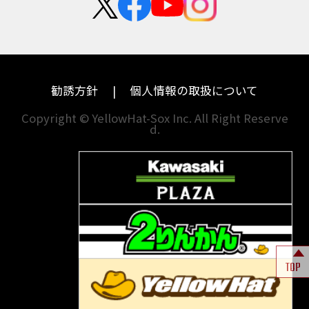
中途採用・アルバイト
埼玉
兵庫
ハーレーダビッドソン
MVアグスタ
千葉
奈良
ドゥカティ
他海外ﾒｰｶｰ
東京
和歌山
BMW
勧誘方針
個人情報の取扱について
神奈川
香川
Copyright © YellowHat-Sox Inc. All Right Reserve
d.
新潟
愛媛
石川
福岡
山梨
長崎
岐阜
熊本
TOP