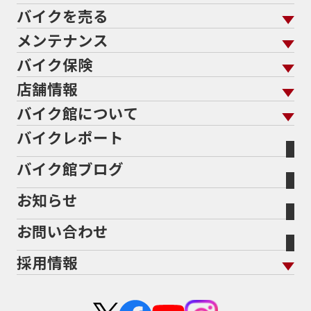
バイクを売る
バイクを買う トップ
支払総額から探す
メンテナンス
バイクを売る トップ
ローン返却中の売却
バイクを探す
走行距離から探す
バイク保険
メンテナンス トップ
KeePer
バイク館買取の強み
よくあるご質問
メーカーから探す
中古車から探す
店舗情報
バイク保険 トップ
バイク点検
プロテクションフィルム
バイクを高く売るコツ
バイク買取強化車両
バイク館について
色から探す
国内新車から探す
施工
店舗情報 トップ
自賠責保険
バイク車検
バイクレポート
バイク買取の流れ
オンライン査定フォーム
バイク館について トップ
スタイルから探す
輸入新車から探す
北海道
静岡
整備予約フォーム
任意保険
Bikeep
バイク館ブログ
全国展開の強み
バイク館が選ばれる理由
排気量から探す
オリジナル延長保証
宮城
愛知
バイク保険無料見積り（現在未加入の方）
お知らせ
メーカー別買取相場・
事例一覧
会社概要
地域から探す
立ちごけ補償
バイク保険無料見積り（他社でご加入の方）
福島
三重
ヤマハ
トライアンフ
お問い合わせ
盗難保険
沿革
茨城
滋賀
ホンダ
アプリリア
採用情報
二輪公正取引協議会加盟店
栃木
京都
スズキ
KTM
新卒採用
群馬
大阪
カワサキ
モトグッツイ