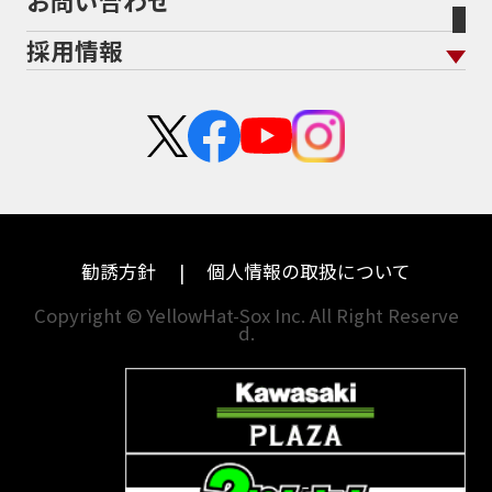
お問い合わせ
盗難保険
沿革
茨城
滋賀
ホンダ
アプリリア
採用情報
二輪公正取引協議会加盟店
栃木
京都
スズキ
KTM
新卒採用
群馬
大阪
カワサキ
モトグッツイ
中途採用・アルバイト
埼玉
兵庫
ハーレーダビッドソン
MVアグスタ
千葉
奈良
ドゥカティ
他海外ﾒｰｶｰ
東京
和歌山
BMW
勧誘方針
個人情報の取扱について
神奈川
香川
Copyright © YellowHat-Sox Inc. All Right Reserve
d.
新潟
愛媛
石川
福岡
山梨
長崎
岐阜
熊本