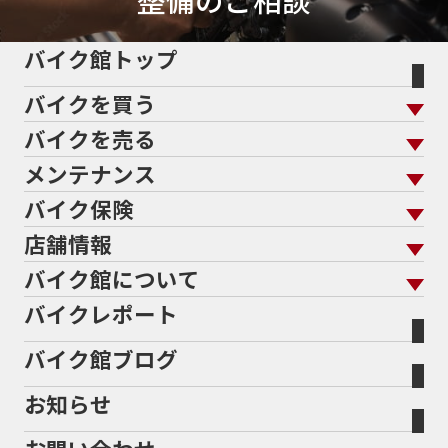
バイク館トップ
バイクを買う
バイクを売る
バイクを買う トップ
支払総額から探す
メンテナンス
バイクを売る トップ
ローン返却中の売却
バイクを探す
走行距離から探す
バイク保険
メンテナンス トップ
KeePer
バイク館買取の強み
よくあるご質問
メーカーから探す
中古車から探す
店舗情報
バイク保険 トップ
バイク点検
プロテクションフィルム
バイクを高く売るコツ
バイク買取強化車両
バイク館について
色から探す
国内新車から探す
施工
店舗情報 トップ
自賠責保険
バイク車検
バイクレポート
バイク買取の流れ
オンライン査定フォーム
バイク館について トップ
スタイルから探す
輸入新車から探す
北海道
静岡
整備予約フォーム
任意保険
Bikeep
バイク館ブログ
全国展開の強み
バイク館が選ばれる理由
排気量から探す
オリジナル延長保証
宮城
愛知
バイク保険無料見積り（現在未加入の方）
お知らせ
メーカー別買取相場・
事例一覧
会社概要
地域から探す
立ちごけ補償
バイク保険無料見積り（他社でご加入の方）
福島
三重
ヤマハ
トライアンフ