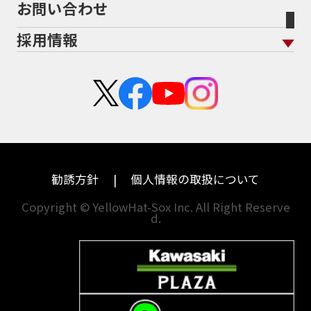
お問い合わせ
盗難保険
沿革
茨城
滋賀
ホンダ
アプリリア
採用情報
二輪公正取引協議会加盟店
栃木
京都
スズキ
KTM
新卒採用
群馬
大阪
カワサキ
モトグッツイ
中途採用・アルバイト
埼玉
兵庫
ハーレーダビッドソン
MVアグスタ
千葉
奈良
ドゥカティ
他海外ﾒｰｶｰ
東京
和歌山
BMW
勧誘方針
個人情報の取扱について
神奈川
香川
Copyright © YellowHat-Sox Inc. All Right Reserve
d.
新潟
愛媛
石川
福岡
山梨
長崎