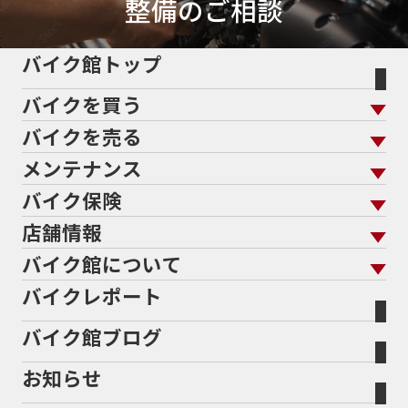
整備のご相談
バイク館トップ
バイクを買う
バイクを売る
バイクを買う トップ
支払総額から探す
メンテナンス
バイクを売る トップ
ローン返却中の売却
バイクを探す
走行距離から探す
バイク保険
メンテナンス トップ
KeePer
バイク館買取の強み
よくあるご質問
メーカーから探す
中古車から探す
店舗情報
バイク保険 トップ
バイク点検
プロテクションフィルム
バイクを高く売るコツ
バイク買取強化車両
バイク館について
色から探す
国内新車から探す
施工
店舗情報 トップ
自賠責保険
バイク車検
バイクレポート
バイク買取の流れ
オンライン査定フォーム
バイク館について トップ
スタイルから探す
輸入新車から探す
北海道
静岡
整備予約フォーム
任意保険
Bikeep
バイク館ブログ
全国展開の強み
バイク館が選ばれる理由
排気量から探す
オリジナル延長保証
宮城
愛知
バイク保険無料見積り（現在未加入の方）
お知らせ
メーカー別買取相場・
事例一覧
会社概要
地域から探す
立ちごけ補償
バイク保険無料見積り（他社でご加入の方）
福島
三重
ヤマハ
トライアンフ