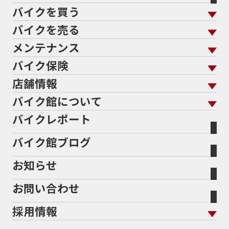
バイクを買う
バイクを売る
バイクを買う トップ
支払総額から探す
メンテナンス
バイクを売る トップ
ローン返却中の売却
バイクを探す
走行距離から探す
バイク保険
メンテナンス トップ
KeePer
バイク館買取の強み
よくあるご質問
メーカーから探す
中古車から探す
店舗情報
バイク保険 トップ
バイク点検
プロテクションフィルム
バイクを高く売るコツ
バイク買取強化車両
バイク館について
色から探す
国内新車から探す
施工
店舗情報 トップ
自賠責保険
バイク車検
バイクレポート
バイク買取の流れ
オンライン査定フォーム
バイク館について トップ
スタイルから探す
輸入新車から探す
北海道
静岡
整備予約フォーム
任意保険
Bikeep
バイク館ブログ
全国展開の強み
バイク館が選ばれる理由
排気量から探す
オリジナル延長保証
宮城
愛知
バイク保険無料見積り（現在未加入の方）
お知らせ
メーカー別買取相場・
事例一覧
会社概要
地域から探す
立ちごけ補償
バイク保険無料見積り（他社でご加入の方）
福島
三重
ヤマハ
トライアンフ
お問い合わせ
盗難保険
沿革
茨城
滋賀
ホンダ
アプリリア
採用情報
二輪公正取引協議会加盟店
栃木
京都
スズキ
KTM