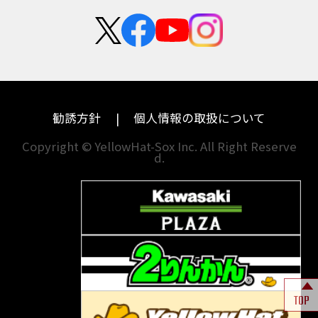
新卒採用
群馬
大阪
カワサキ
モトグッツイ
中途採用・アルバイト
埼玉
兵庫
ハーレーダビッドソン
MVアグスタ
千葉
奈良
ドゥカティ
他海外ﾒｰｶｰ
東京
和歌山
BMW
勧誘方針
個人情報の取扱について
神奈川
香川
Copyright © YellowHat-Sox Inc. All Right Reserve
d.
新潟
愛媛
石川
福岡
山梨
長崎
岐阜
熊本
TOP