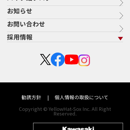
バイク保険無料見積り（現在未加入の方）
お知らせ
メーカー別買取相場・
事例一覧
福島
三重
会社概要
地域から探す
立ちごけ補償
バイク保険無料見積り（他社でご加入の方）
ヤマハ
トライアンフ
茨城
滋賀
お問い合わせ
盗難保険
沿革
ホンダ
アプリリア
栃木
京都
採用情報
二輪公正取引協議会加盟店
スズキ
KTM
群馬
大阪
新卒採用
カワサキ
モトグッツイ
埼玉
兵庫
中途採用・アルバイト
ハーレーダビッドソン
MVアグスタ
千葉
奈良
ドゥカティ
他海外ﾒｰｶｰ
東京
和歌山
BMW
勧誘方針
個人情報の取扱について
神奈川
香川
Copyright © YellowHat-Sox Inc. All Right
新潟
愛媛
Reserved.
石川
福岡