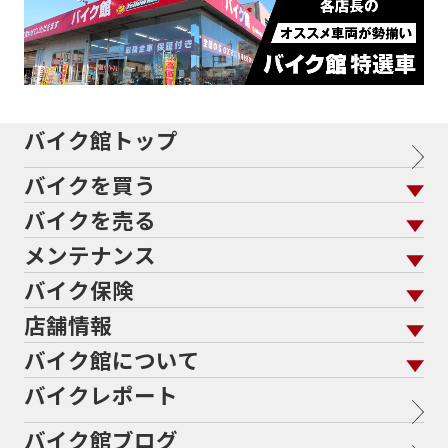
バイク館トップ
バイクを買う
バイクを売る
バイクを買う トップ
支払総額から探す
メンテナンス
バイクを売る トップ
ローン返却中の売却
バイクを探す
走行距離から探す
バイク保険
メンテナンス トップ
KeePer
バイク館買取の強み
よくあるご質問
メーカーから探す
中古車から探す
店舗情報
バイク保険 トップ
バイク点検
プロテクションフィルム
バイクを高く売るコツ
バイク買取強化車両
バイク館について
色から探す
国内新車から探す
施工
店舗情報 トップ
自賠責保険
バイク車検
バイクレポート
バイク買取の流れ
オンライン査定フォーム
北海道
静岡
バイク館について トップ
スタイルから探す
輸入新車から探す
整備予約フォーム
任意保険
Bikeep
バイク館ブログ
全国展開の強み
宮城
愛知
バイク館が選ばれる理由
排気量から探す
オリジナル延長保証