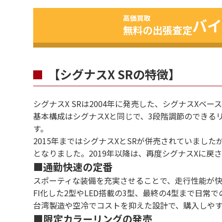
高価買取
バイ
無料の出張査定
【シグナスX SRの特徴】
シグナスX SRは2004年に発売した、シグナスXベ
基本構成はシグナスXと同じで、3段階調節のできる
す。
2015年まではシグナスXとSRが併売されていました
となりました。2019年以降は、再度シグナスXに戻
■通勤快速の定番
スポーティな装備を充実させることで、走行性能が
FI化した2型やLED搭載の3型、最終の4型まで日
台湾製造や空冷でコストを抑えた設計で、購入しや
■限定カラーリングの発売