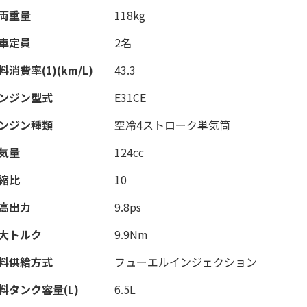
両重量
118kg
車定員
2名
料消費率(1)(km/L)
43.3
ンジン型式
E31CE
ンジン種類
空冷4ストローク単気筒
気量
124cc
縮比
10
高出力
9.8ps
大トルク
9.9Nm
料供給方式
フューエルインジェクション
料タンク容量(L)
6.5L