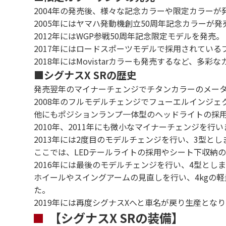
2004年の発売後、様々な記念カラーや限定カラーが
2005年にはヤマハ発動機創立50周年記念カラーが
2012年にはWGP参戦50周年記念限定モデルを発売。
2017年にはロードスポーツモデルで採用されているブルー
2018年にはMovistarカラーも発売するなど、多
■シグナスX SRの歴史
発売翌年のマイナーチェンジでチタンカラーのメー
2008年のフルモデルチェンジでフューエルインジェ
他にもポジションランプ一体型のヘッドライトの採
2010年、2011年にも微小なマイナーチェンジを行
2013年には2度目のモデルチェンジを行い、3型とし
ここでは、LEDテールライトの採用やシート下収納
2016年には最後のモデルチェンジを行い、4型とし
ホイールやスイングアームの見直しを行い、4kgの
た。
2019年には再度シグナスXへと車名が戻り生産とな
【シグナスX SRの装備】