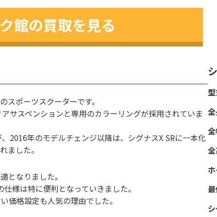
ク館の買取を見る
シ
型
ースのスポーツスクーターです。
全
リアサスペンションと専用のカラーリングが採用されていま
全
が、2016年のモデルチェンジ以降は、シグナスX SRに一本化
されました。
全
ホ
快適となりました。
常での仕様は特に便利となっていきました。
最
すい価格設定も人気の理由でした。
シ