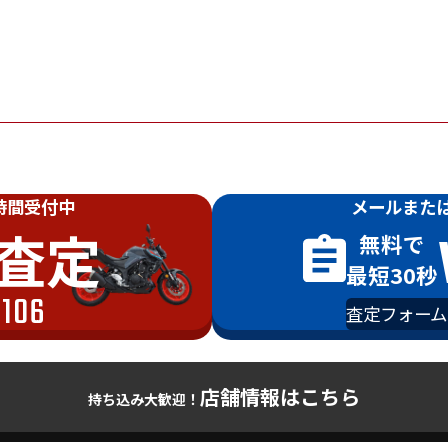
時間受付中
メールまた
査定
無料で
最短30秒
-106
査定フォーム
店舗情報はこちら
持ち込み大歓迎！