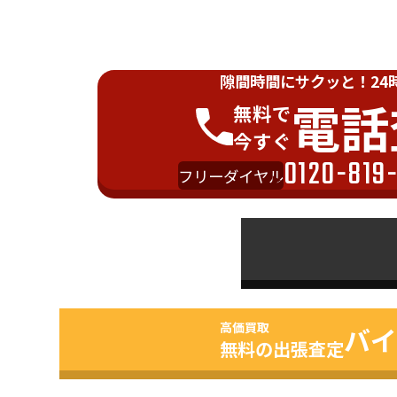
隙間時間にサクッと！
24
電話
無料で
今すぐ
0120-819
フリーダイヤル
高価買取
バイ
無料の出張査定