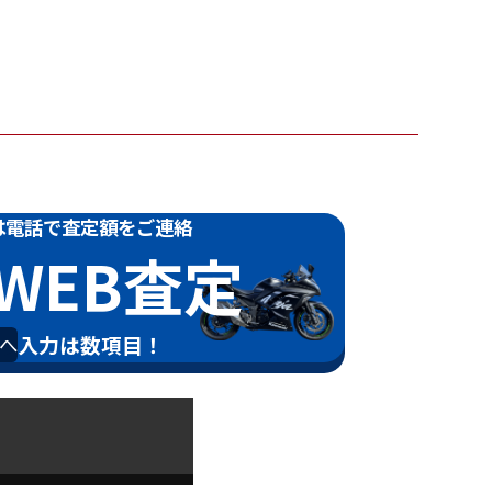
は電話で
査定額をご連絡
WEB査定
入力は数項目！
へ