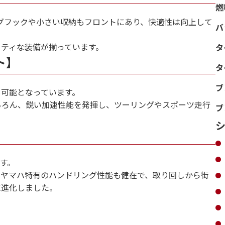
燃
グフックや小さい収納もフロントにあり、快適性は向上して
バ
ティな装備が揃っています。
タ
ト】
タ
ブ
も可能となっています。
ちろん、鋭い加速性能を発揮し、ツーリングやスポーツ走行
ブ
シ
す。
。ヤマハ特有のハンドリング性能も健在で、取り回しから街
に進化しました。