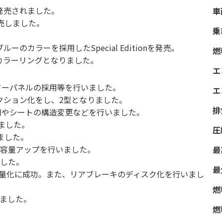
発売されました。
車
発売しました。
乗
のカラーを採用したSpecial Editionを発売。
燃
彩なカラーリングとなりました。
エ
ターパネルの採用等を行いました。
エ
クション化をし、2型となりました。
排
用やシートの構造変更などを行いました。
いました。
圧
ました。
の容量アップを行いました。
最
ました。
最
軽量化に成功。また、リアブレーキのディスク化を行いまし
燃
りました。
燃