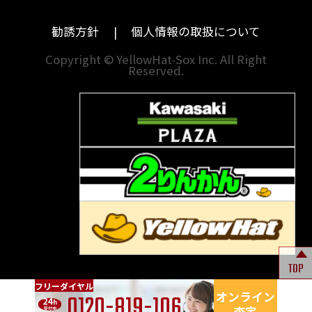
東京
和歌山
BMW
勧誘方針
個人情報の取扱について
神奈川
香川
Copyright © YellowHat-Sox Inc. All Right
新潟
愛媛
Reserved.
石川
福岡
山梨
長崎
岐阜
熊本
TOP
フリー
ダイヤル
0120
-
819-106
オンライン
査定