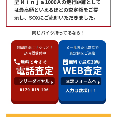
型 Ｎｉｎｊａ1000Ａの走行距離として
は最高額といえるほどの査定額をご提
示し、SOXにご売却いただきました。
同じバイク持ってるなら！
隙間時間にサクッと！
メールまたは電話で
24時間受付中
査定額をご連絡
無料で
今すぐ
無料で
最短30秒
電話査定
WEB査定
フリーダイヤル
査定フォームへ
0120-819-106
入力は数項目！