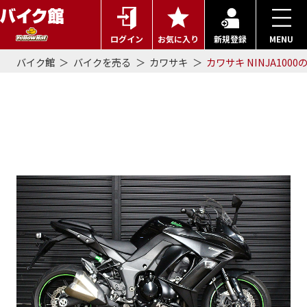
ログイン
お気に入り
新規登録
MENU
バイク館
バイクを売る
カワサキ
カワサキ NINJA1000
カワサキ NINJA1000の買取事
例詳細 | 2015年式で50万円