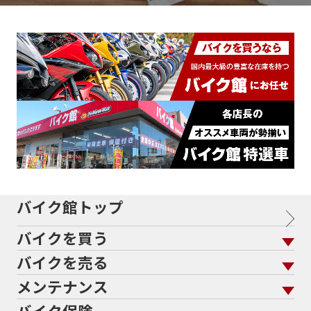
バイク館トップ
バイクを買う
バイクを売る
バイクを買う トップ
支払総額から探す
メンテナンス
バイクを売る トップ
ローン返却中の売却
バイクを探す
走行距離から探す
バイク保険