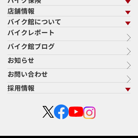
メンテナンス トップ
KeePer
バイク館買取の強み
よくあるご質問
メーカーから探す
中古車から探す
店舗情報
バイク保険 トップ
バイク点検
プロテクションフィルム
バイクを高く売るコツ
バイク買取強化車両
バイク館について
色から探す
国内新車から探す
施工
店舗情報 トップ
自賠責保険
バイク車検
バイクレポート
バイク買取の流れ
オンライン査定フォーム
北海道
静岡
バイク館について トップ
スタイルから探す
輸入新車から探す
整備予約フォーム
任意保険
Bikeep
バイク館ブログ
全国展開の強み
宮城
愛知
バイク館が選ばれる理由
排気量から探す
オリジナル延長保証
バイク保険無料見積り（現在未加入の方）
お知らせ
メーカー別買取相場・
事例一覧
福島
三重
会社概要
地域から探す
立ちごけ補償
バイク保険無料見積り（他社でご加入の方）
ヤマハ
トライアンフ
茨城
滋賀
お問い合わせ
盗難保険
沿革
ホンダ
アプリリア
栃木
京都
採用情報
二輪公正取引協議会加盟店
スズキ
KTM
群馬
大阪
新卒採用
カワサキ
モトグッツイ
埼玉
兵庫
中途採用・アルバイト
ハーレーダビッドソン
MVアグスタ
千葉
奈良
ドゥカティ
他海外ﾒｰｶｰ