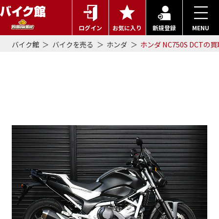
ログイン
お気に入り
新規登録
MENU
バイク館
バイクを売る
ホンダ
ホンダ NC750S DCTの
ホンダ NC750S DCTの買取事
例詳細 | 2016年式で50万円