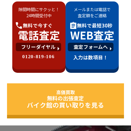
隙間時間にサクッと！
メールまたは電話で
24時間受付中
査定額をご連絡
無料で
今すぐ
無料で
最短30秒
電話査定
WEB査定
フリーダイヤル
査定フォームへ
0120-819-106
入力は数項目！
高価買取
無料の出張査定
バイク館の買い取りを見る