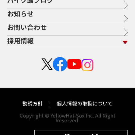
バイク館が選ばれる理由
排気量から探す
オリジナル延長保証
バイク保険無料見積り（現在未加入の方）
お知らせ
メーカー別買取相場・
事例一覧
福島
三重
会社概要
地域から探す
立ちごけ補償
バイク保険無料見積り（他社でご加入の方）
ヤマハ
トライアンフ
茨城
滋賀
お問い合わせ
盗難保険
沿革
ホンダ
アプリリア
栃木
京都
採用情報
二輪公正取引協議会加盟店
スズキ
KTM
群馬
大阪
新卒採用
カワサキ
モトグッツイ
埼玉
兵庫
中途採用・アルバイト
ハーレーダビッドソン
MVアグスタ
千葉
奈良
ドゥカティ
他海外ﾒｰｶｰ
東京
和歌山
BMW
勧誘方針
個人情報の取扱について
神奈川
香川
Copyright © YellowHat-Sox Inc. All Right
新潟
愛媛
Reserved.
石川
福岡