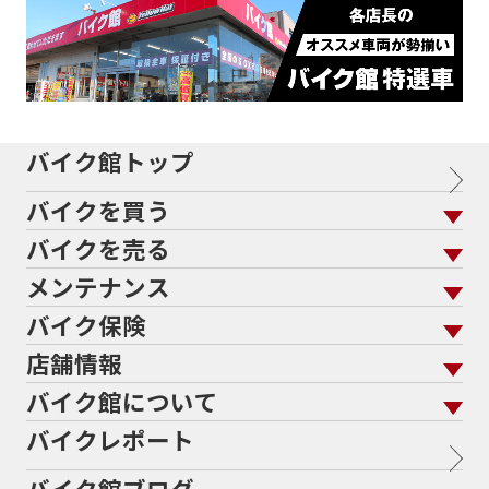
バイク館トップ
バイクを買う
バイクを売る
バイクを買う トップ
支払総額から探す
メンテナンス
バイクを売る トップ
ローン返却中の売却
バイクを探す
走行距離から探す
バイク保険
メンテナンス トップ
KeePer
バイク館買取の強み
よくあるご質問
メーカーから探す
中古車から探す
店舗情報
バイク保険 トップ
バイク点検
プロテクションフィルム
バイクを高く売るコツ
バイク買取強化車両
バイク館について
色から探す
国内新車から探す
施工
店舗情報 トップ
自賠責保険
バイク車検
バイクレポート
バイク買取の流れ
オンライン査定フォーム
北海道
静岡
バイク館について トップ
スタイルから探す
輸入新車から探す
整備予約フォーム
任意保険
Bikeep
バイク館ブログ
全国展開の強み
宮城
愛知