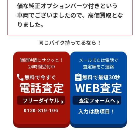
価な純正オプションパーツ付きという
車両でございましたので、高価買取とな
りました。
同じバイク持ってるなら！
隙間時間にサクッと！
メールまたは電話で
24時間受付中
査定額をご連絡
無料で
今すぐ
無料で
最短30秒
電話査定
WEB査定
フリーダイヤル
査定フォームへ
0120-819-106
入力は数項目！