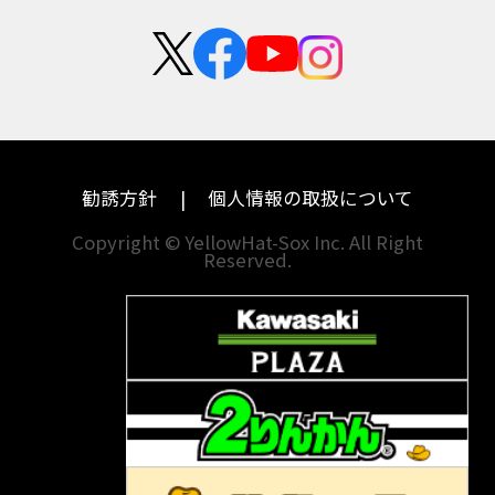
群馬
大阪
新卒採用
カワサキ
モトグッツイ
埼玉
兵庫
中途採用・アルバイト
ハーレーダビッドソン
MVアグスタ
千葉
奈良
ドゥカティ
他海外ﾒｰｶｰ
東京
和歌山
BMW
勧誘方針
個人情報の取扱について
神奈川
香川
Copyright © YellowHat-Sox Inc. All Right
新潟
愛媛
Reserved.
石川
福岡
山梨
長崎
岐阜
熊本