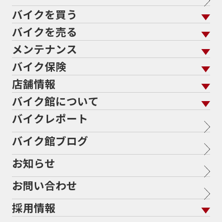
バイクを買う
バイクを売る
バイクを買う トップ
支払総額から探す
メンテナンス
バイクを売る トップ
ローン返却中の売却
バイクを探す
走行距離から探す
バイク保険
メンテナンス トップ
KeePer
バイク館買取の強み
よくあるご質問
メーカーから探す
中古車から探す
店舗情報
バイク保険 トップ
バイク点検
プロテクションフィルム
バイクを高く売るコツ
バイク買取強化車両
バイク館について
色から探す
国内新車から探す
施工
店舗情報 トップ
自賠責保険
バイク車検
バイクレポート
バイク買取の流れ
オンライン査定フォーム
北海道
静岡
バイク館について トップ
スタイルから探す
輸入新車から探す
整備予約フォーム
任意保険
Bikeep
バイク館ブログ
全国展開の強み
宮城
愛知
バイク館が選ばれる理由
排気量から探す
オリジナル延長保証
バイク保険無料見積り（現在未加入の方）
お知らせ
メーカー別買取相場・
事例一覧
福島
三重
会社概要
地域から探す
立ちごけ補償
バイク保険無料見積り（他社でご加入の方）
ヤマハ
トライアンフ
茨城
滋賀
お問い合わせ
盗難保険
沿革
ホンダ
アプリリア
栃木
京都
採用情報
二輪公正取引協議会加盟店
スズキ
KTM