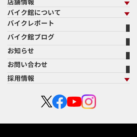
店舗情報
バイク保険 トップ
バイク点検
プロテクションフィルム
バイクを高く売るコツ
バイク買取強化車両
バイク館について
色から探す
国内新車から探す
施工
店舗情報 トップ
自賠責保険
バイク車検
バイクレポート
バイク買取の流れ
オンライン査定フォーム
バイク館について トップ
スタイルから探す
輸入新車から探す
北海道
静岡
整備予約フォーム
任意保険
Bikeep
バイク館ブログ
全国展開の強み
バイク館が選ばれる理由
排気量から探す
オリジナル延長保証
宮城
愛知
バイク保険無料見積り（現在未加入の方）
お知らせ
メーカー別買取相場・
事例一覧
会社概要
地域から探す
立ちごけ補償
バイク保険無料見積り（他社でご加入の方）
福島
三重
ヤマハ
トライアンフ
お問い合わせ
盗難保険
沿革
茨城
滋賀
ホンダ
アプリリア
採用情報
二輪公正取引協議会加盟店
栃木
京都
スズキ
KTM
新卒採用
群馬
大阪
カワサキ
モトグッツイ
中途採用・アルバイト
埼玉
兵庫
ハーレーダビッドソン
MVアグスタ
千葉
奈良
ドゥカティ
他海外ﾒｰｶｰ
東京
和歌山