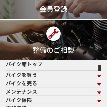
会員登録
整備のご相談
バイク館トップ
バイクを買う
バイクを売る
バイクを買う トップ
支払総額から探す
メンテナンス
バイクを売る トップ
ローン返却中の売却
バイクを探す
走行距離から探す
バイク保険
メンテナンス トップ
KeePer
バイク館買取の強み
よくあるご質問
メーカーから探す
中古車から探す