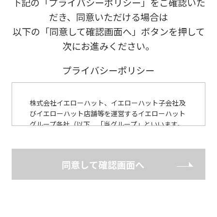
下記の「プライバシーポリシー」をご確認いた
だき、同意いただける場合は
以下の「同意して確認画面へ」ボタンを押して
次にお進みください。
プライバシーポリシー
株式会社イエローハット、イエローハット子会社及
びイエローハット店舗等を運営するイエローハット
グループ各社（以下、「当グループ」といいます。
※）は、各種作業受付やお見積りの作成、各種カー
ド会員の入会受付において、お客様からご提供いた
だいた個人情報について細心の注意をもって使用す
同意して確認画面へ
べく、また、お客様に安心してご利用いただくた
め、以下のとおり個人情報保護に関する基本方針を
定めています。 （※ 当社WEBサイトに記載）
個人情報保護に関する基本