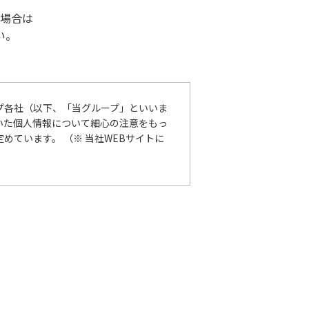
場合は
い。
プ各社（以下、「当グループ」といいま
いた個人情報について細心の注意をもっ
ています。 （※ 当社WEBサイトに
保護に関する法律（個人情報保護法）
措置を講じます。
れるよう取組んでまいります。 また、
適切な措置については、適宜見直し、改