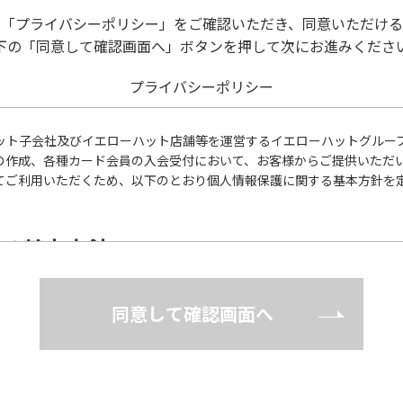
の「プライバシーポリシー」をご確認いただき、同意いただける
下の「同意して確認画面へ」ボタンを押して次にお進みくださ
プライバシーポリシー
ット子会社及びイエローハット店舗等を運営するイエローハットグルー
の作成、各種カード会員の入会受付において、お客様からご提供いただ
ご利用いただくため、以下のとおり個人情報保護に関する基本方針を定め
する基本方針
性に鑑み、また、当グループの信頼をより向上させるため、個人情報の
同意して確認画面へ
遵守して、個人情報を適正に取扱うとともに、安全管理について適切な
正に行われるように従業者への教育・指導を徹底し、適正な取扱いが行わ
談に迅速に対応し、当グループの個人情報の取扱い及び安全管理に係る