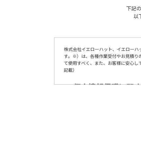
下記
以
株式会社イエローハット、イエローハ
す。※）は、各種作業受付やお見積り
て使用すべく、また、お客様に安心して
記載）
個人情報保護に関
当グループは、個人情報の保護の重要
その他の関連法令・ガイドライン等を
当グループは、個人情報の取扱いが適
個人情報の取扱いに関する苦情・ご相
善いたします。