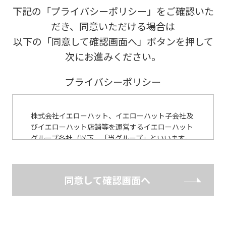
下記の「プライバシーポリシー」をご確認いた
だき、同意いただける場合は
以下の「同意して確認画面へ」ボタンを押して
次にお進みください。
プライバシーポリシー
株式会社イエローハット、イエローハット子会社及
びイエローハット店舗等を運営するイエローハット
グループ各社（以下、「当グループ」といいます。
※）は、各種作業受付やお見積りの作成、各種カー
ド会員の入会受付において、お客様からご提供いた
だいた個人情報について細心の注意をもって使用す
同意して確認画面へ
べく、また、お客様に安心してご利用いただくた
め、以下のとおり個人情報保護に関する基本方針を
定めています。 （※ 当社WEBサイトに記載）