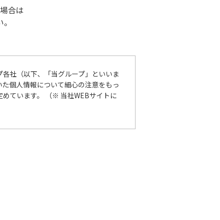
場合は
い。
プ各社（以下、「当グループ」といいま
いた個人情報について細心の注意をもっ
ています。 （※ 当社WEBサイトに
保護に関する法律（個人情報保護法）
措置を講じます。
れるよう取組んでまいります。 また、
適切な措置については、適宜見直し、改