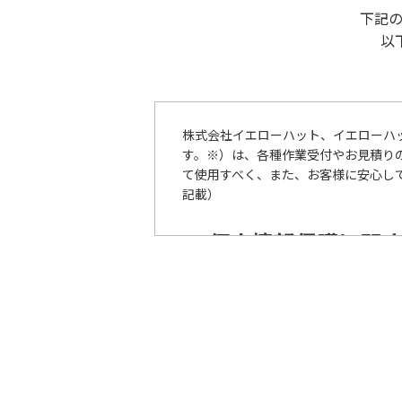
下記
以
株式会社イエローハット、イエローハ
す。※）は、各種作業受付やお見積り
て使用すべく、また、お客様に安心して
記載）
個人情報保護に関
当グループは、個人情報の保護の重要
その他の関連法令・ガイドライン等を
当グループは、個人情報の取扱いが適
個人情報の取扱いに関する苦情・ご相
善いたします。