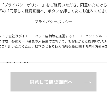
の「プライバシーポリシー」をご確認いただき、同意いただける
下の「同意して確認画面へ」ボタンを押して次にお進みくださ
プライバシーポリシー
ット子会社及びイエローハット店舗等を運営するイエローハットグルー
の作成、各種カード会員の入会受付において、お客様からご提供いただ
ご利用いただくため、以下のとおり個人情報保護に関する基本方針を定め
する基本方針
性に鑑み、また、当グループの信頼をより向上させるため、個人情報の
同意して確認画面へ
遵守して、個人情報を適正に取扱うとともに、安全管理について適切な
正に行われるように従業者への教育・指導を徹底し、適正な取扱いが行わ
談に迅速に対応し、当グループの個人情報の取扱い及び安全管理に係る