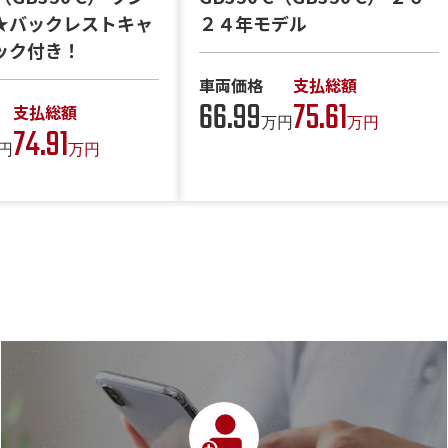
２４年モデル
★バックレストキャ
ック付き！
車両価格
支払総額
66.99
75.61
支払総額
万円
万円
74.91
円
万円