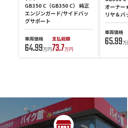
GB350 C（GB350 C） 純正
オーナー
エンジンガード/サイドバッ
リヤ＆バ
グサポート
車両価格
65.99
車両価格
支払総額
万
64.99
73.7
万円
万円