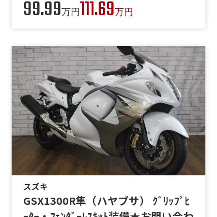
99.99
111.69
万円
万円
スズキ
GSX1300R隼（ハヤブサ） ｸﾞﾘｯﾌﾟﾋ
ｰﾀｰ・ﾌｪﾝﾀﾞｰﾚｽｷｯﾄ装備★お問い合わ