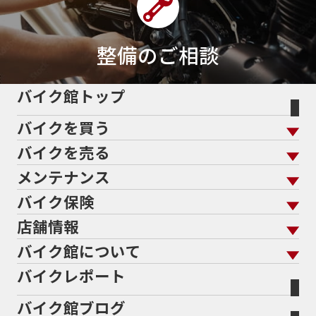
整備のご相談
バイク館トップ
バイクを買う
バイクを売る
バイクを買う トップ
支払総額から探す
メンテナンス
バイクを売る トップ
ローン返却中の売却
バイクを探す
走行距離から探す
バイク保険
メンテナンス トップ
KeePer
バイク館買取の強み
よくあるご質問
メーカーから探す
中古車から探す
店舗情報
バイク保険 トップ
バイク点検
プロテクションフィルム
バイクを高く売るコツ
バイク買取強化車両
バイク館について
色から探す
国内新車から探す
施工
店舗情報 トップ
自賠責保険
バイク車検
バイクレポート
バイク買取の流れ
オンライン査定フォーム
バイク館について トップ
スタイルから探す
輸入新車から探す
北海道
静岡
整備予約フォーム
任意保険
Bikeep
バイク館ブログ
全国展開の強み
バイク館が選ばれる理由
排気量から探す
オリジナル延長保証
宮城
愛知