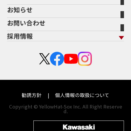
バイク保険無料見積り（現在未加入の方）
お知らせ
メーカー別買取相場・
事例一覧
会社概要
地域から探す
立ちごけ補償
バイク保険無料見積り（他社でご加入の方）
福島
三重
ヤマハ
トライアンフ
お問い合わせ
盗難保険
沿革
茨城
滋賀
ホンダ
アプリリア
採用情報
二輪公正取引協議会加盟店
栃木
京都
スズキ
KTM
新卒採用
群馬
大阪
カワサキ
モトグッツイ
中途採用・アルバイト
埼玉
兵庫
ハーレーダビッドソン
MVアグスタ
千葉
奈良
ドゥカティ
他海外ﾒｰｶｰ
東京
和歌山
BMW
勧誘方針
個人情報の取扱について
神奈川
香川
Copyright © YellowHat-Sox Inc. All Right Reserve
d.
新潟
愛媛
石川
福岡