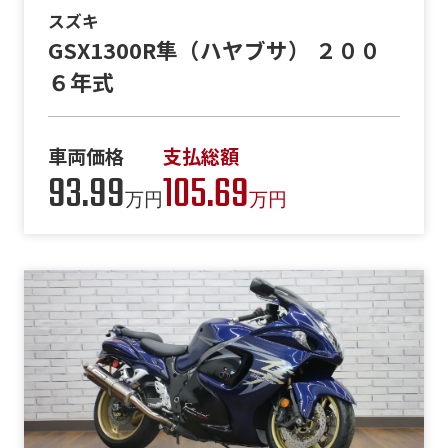
スズキ
GSX1300R隼（ハヤブサ） ２００
６年式
車両価格
支払総額
93.99
105.69
万円
万円