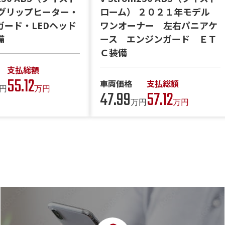
 グリップヒーター・
ローム） ２０２１年モデル
ガード・LEDヘッド
ワンオーナー 左右パニアケ
備
ース エンジンガード ＥＴ
Ｃ装備
支払総額
55.12
車両価格
支払総額
円
万円
47.99
57.12
万円
万円