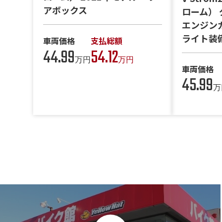
アボックス
ローム）
エンジン
ライト装
車両価格
支払総額
44.99
54.12
万円
万円
車両価格
45.99
万