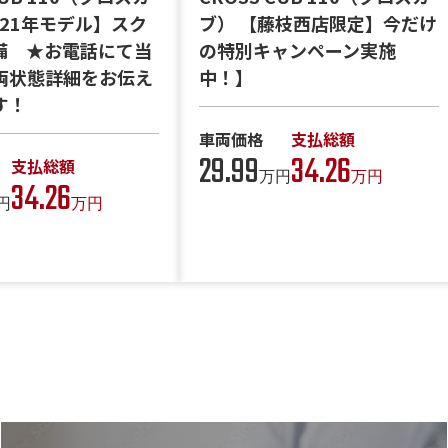
021年モデル】スク
ブ） 【藤枝西店限定】今だけ
備 ★お電話にて当
の特別キャンペーン実施
両状態詳細をお伝え
中！】
す！
車両価格
支払総額
29.99
34.26
支払総額
万円
万円
34.26
円
万円