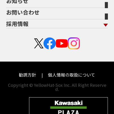
お知らせ
会社概要
地域から探す
立ちごけ補償
バイク保険無料見積り（他社でご加入の方）
福島
三重
ヤマハ
トライアンフ
お問い合わせ
盗難保険
沿革
茨城
滋賀
ホンダ
アプリリア
採用情報
二輪公正取引協議会加盟店
栃木
京都
スズキ
KTM
新卒採用
群馬
大阪
カワサキ
モトグッツイ
中途採用・アルバイト
埼玉
兵庫
ハーレーダビッドソン
MVアグスタ
千葉
奈良
ドゥカティ
他海外ﾒｰｶｰ
東京
和歌山
BMW
勧誘方針
個人情報の取扱について
神奈川
香川
Copyright © YellowHat-Sox Inc. All Right Reserve
d.
新潟
愛媛
石川
福岡