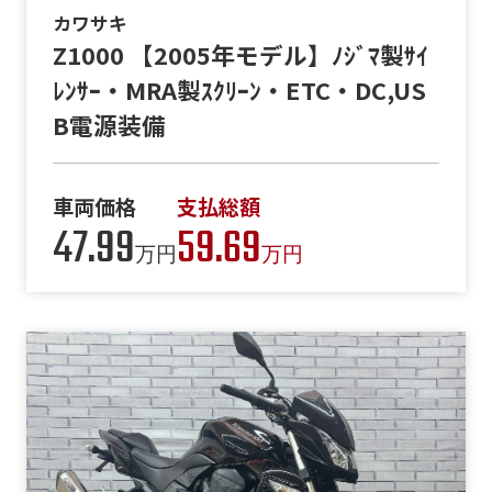
カワサキ
Z1000 【2005年モデル】ﾉｼﾞﾏ製ｻｲ
ﾚﾝｻｰ・MRA製ｽｸﾘｰﾝ・ETC・DC,US
B電源装備
車両価格
支払総額
47.99
59.69
万円
万円