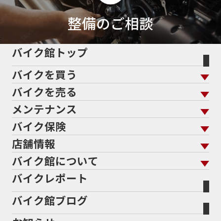
整備のご相談
バイク館トップ
バイクを買う
バイクを売る
バイクを買う トップ
支払総額から探す
メンテナンス
バイクを売る トップ
ローン返却中の売却
バイクを探す
走行距離から探す
バイク保険
メンテナンス トップ
KeePer
バイク館買取の強み
よくあるご質問
メーカーから探す
中古車から探す
店舗情報
バイク保険 トップ
バイク点検
プロテクションフィルム
バイクを高く売るコツ
バイク買取強化車両
バイク館について
色から探す
国内新車から探す
施工
店舗情報 トップ
自賠責保険
バイク車検
バイクレポート
バイク買取の流れ
オンライン査定フォーム
バイク館について トップ
スタイルから探す
輸入新車から探す
北海道
静岡
整備予約フォーム
任意保険
Bikeep
バイク館ブログ
全国展開の強み
バイク館が選ばれる理由
排気量から探す
オリジナル延長保証
宮城
愛知
バイク保険無料見積り（現在未加入の方）
メーカー別買取相場・
事例一覧